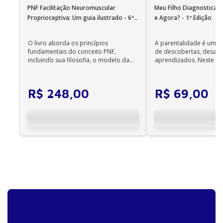
PNF Facilitação Neuromuscular
Meu Filho Diagnosticad
Proprioceptiva: Um guia ilustrado - 6ª
e Agora? - 1ª Edição
Edição
O livro aborda os princípios
A parentalidade é uma 
fundamentais do conceito PNF,
de descobertas, desafi
incluindo sua filosofia, o modelo da
aprendizados. Neste ca
CIF, aprendizagem motora...
cuidadores se veem ...
R$
248
,
00
R$
69
,
00