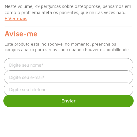
Neste volume, 49 perguntas sobre osteoporose, pensamos em
como o problema afeta os pacientes, que muitas vezes não
sabem o que fazer diante de tantas questões novas.
+ Ver mais
Detalhamos as respostas com base na experiência clínica, na
literatura científica e nas diretrizes dos órgãos de referência.
Avise-me
Esperamos que você encontre nessa fonte tudo o que procura
e, assim, faça escolhas seguras e, conscientes, que tornem seu
Este produto está indisponível no momento, preencha os
futuro mais saudável e feliz.
campos abaixo para ser avisado quando houver disponibilidade.
Enviar