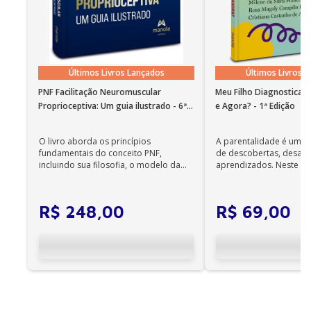
Plantonista da UTI Pediátrica do Hospital Sírio-
crianças gravemente doentes . . 109
Libanês.
7. Cuidados paliativos na terapia intensiva
pediátrica . . .. . . . . . . 124
Seção II – Distúrbios Respiratórios
Últimos Livros Lançados
Últimos Livros 
PNF Facilitação Neuromuscular
Meu Filho Diagnosticad
8. Fisiologia respiratória e principais causas de
Proprioceptiva: Um guia ilustrado - 6ª
e Agora? - 1ª Edição
disfunção respiratória grave . . 136
Edição
9. Análise crítica dos procedimentos para
O livro aborda os princípios
A parentalidade é uma 
oxigenoterapia e manejo da via aérea . . . . . . . . . . . . .
fundamentais do conceito PNF,
de descobertas, desafi
. . . . . . . . . . . . 146
incluindo sua filosofia, o modelo da
aprendizados. Neste ca
CIF, aprendizagem motora...
cuidadores se veem ...
10. Ventilação mecânica – como iniciar e monitorar
. . . . . . . . . . . 165
R$
248
,
00
R$
69
,
00
11. Desmame da ventilação mecânica em pediatria .
. .. . . . . . . 178
12. Modos de ventilação não invasiva . . . . . . . . . . . . .
. .. . . . . . 191
13. Síndrome do desconforto respiratório agudo e