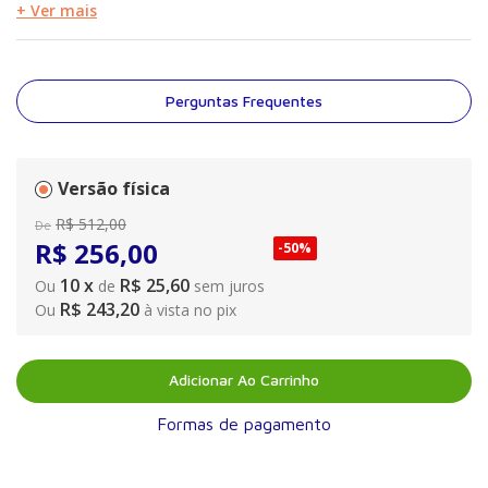
impacto clínico importante, que alteram o manejo da criança
+ Ver mais
criticamente enferma. A especialidade de cuidados intensivos
em pediatria está em constante crescimento e atinge, nesse
momento, uma maturidade, com sociedades atuantes,
especialistas reconhecidos e uma atuação cada vez maior em
Perguntas Frequentes
todo o país.
Versão física
R$
512
,
00
De
R$
256
,
00
-
50%
10
x
R$ 25,60
Ou
de
sem juros
R$ 243,20
Ou
à vista no pix
Adicionar Ao Carrinho
Formas de pagamento