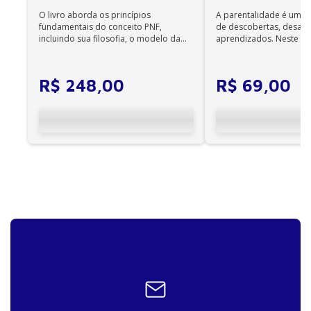
podem ser acessados on-line; •
O livro aborda os princípios
A parentalidade é uma 
Não é permitida a impressão dos e-books;
fundamentais do conceito PNF,
de descobertas, desafi
•
incluindo sua filosofia, o modelo da
aprendizados. Neste ca
Os e-books adquiridos no site da Editora Manole
CIF, aprendizagem motora...
cuidadores se veem ...
não são compatíveis com os aplicativos e
dispositivos Kindle, Nook, Kobo e Lev;
R$
248
,
00
R$
69
,
00