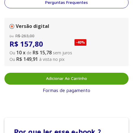
Perguntas Frequentes
Versão digital
R$
263
,
00
De
R$
157
,
80
-
40%
10
x
R$ 15,78
Ou
de
sem juros
R$ 149,91
Ou
à vista no pix
Adicionar Ao Carrinho
Formas de pagamento
Por que
ler esse e-book ?