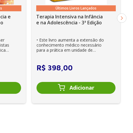
os
Últimos Livros Lançados
cia e
Terapia Intensiva na Infância
ão
e na Adolescência - 3ª Edição
ser
• Este livro aumenta a extensão do
istas
conhecimento médico necessário
ica
para a prática em unidade de
cuidados intensivos. • Es...
R$
398
,
00