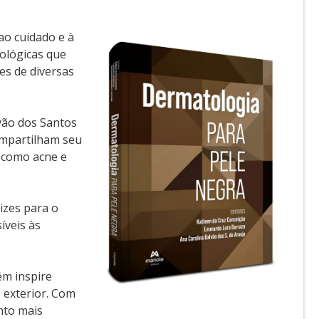
o cuidado e à
iológicas que
es de diversas
lvão dos Santos
ompartilham seu
 como acne e
izes para o
íveis às
ém inspire
 exterior. Com
nto mais