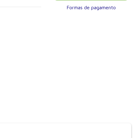
n da Cruz Conceição e
Formas de pagamento
na Carolina Galvão
rraza, o livro reúne
 da dermatologia.
s, como acne e
mo lúpus
so valioso para