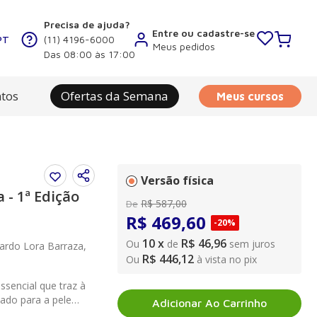
Precisa de ajuda?
Entre ou cadastre-se
PT
(11) 4196-6000
Meus pedidos
Das 08:00 às 17:00
tos
Ofertas da Semana
Meus cursos
Versão física
 - 1ª Edição
R$
587
,
00
De
R$
469
,
60
-
20%
10
x
R$ 46,96
Ou
de
sem juros
ardo Lora Barraza,
R$ 446,12
Ou
à vista no pix
sencial que traz à
zado para a pele
Adicionar Ao Carrinho
cas, estruturais e