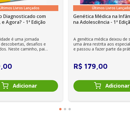
Últimos Livros Lançados
Últimos Livros Lançad
o Diagnosticado com
Genética Médica na Infân
 e Agora? - 1ª Edição
na Adolescência - 1ª Ediç
lidade é uma jornada
A genética médica deixou de 
 descobertas, desafios e
uma área restrita aos especial
dos. Neste caminho, pais
e passou a fazer parte da prát
es se veem ...
clínica diária. Es...
9
,
00
R$
179
,
00
tratamento e prevenção