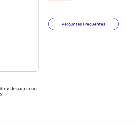
fisiológicas. Sob a liderança da Dra. Katlee
com a colaboração dos especialistas Dra. A
dos Santos de Araujo e Dr. Leonardo Lora Ba
o conhecimento de renomados profissionais
Perguntas Frequentes
As abordagens vão desde patologias comun
eczema, até condições mais complexas, co
eritematoso e vitiligo, oferecendo um recur
médicos e pacientes.
% de desconto no
IX