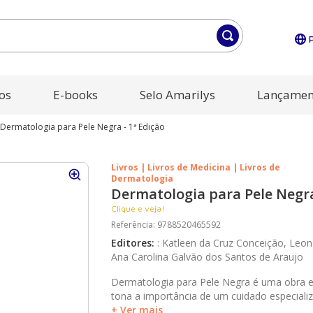
os
E-books
Selo Amarilys
Lançamen
Dermatologia para Pele Negra - 1ª Edição
Livros | Livros de Medicina | Livros de
Dermatologia
Dermatologia para Pele Negra
Clique e veja!
Referência
:
9788520465592
Editores
:
:
Katleen da Cruz Conceição, Leon
Ana Carolina Galvão dos Santos de Araujo
Dermatologia para Pele Negra é uma obra es
tona a importância de um cuidado especiali
negra, destacando suas particularidades clíni
+ Ver mais