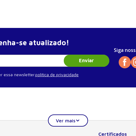
nha-se atualizado!
Siga noss
Enviar
r essa newsletter.
política de privacidade
entes negros
Certificados