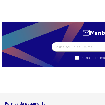
24. Alopecia fibrosante frontal
25. Lúpus eritematoso discoide
26. Eflúvio telógeno agudo
27. Alopecia cicatricial central centrífuga
Mante
28. Foliculite queloidiana da nuca
29. Foliculite decalvante
30. Celulite dissecante
31. Transplante capilar na pele negra
Eu aceito recebe
32. Prótese capilar
33. Tricoscopia na pele negra
34. Líquen plano pilar
Seção 5 – Onicologia
35. Melanoníquia racial
36. Manifestações dermatológicas nas unhas em paci
Formas de pagamento