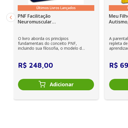
13. Pitiríase alba
Últimos Livros Lançados
14. Hidradenite supurativa
PNF Facilitação
Meu Filh
15. Acne na pele negra
Neuromuscular
Autismo,
Proprioceptiva: Um guia
16. Dermatite de contato
ilustrado - 6ª Edição
O livro aborda os princípios
A parenta
17. Dermatite seborreica
fundamentais do conceito PNF,
repleta de
incluindo sua filosofia, o modelo da
aprendiza
18. Pápulas peroladas
CIF, aprendizagem motora...
e cuidador
19. Siringoma
R$
248
,
00
R$
6
Seção 4 – Tricologia
Subseção 4.1 – Cuidado capilar no afrodescendente, 
20. Práticas capilares
Subseção 4.2 – Alopecia
21. Alopecia androgenética
22. Alopecia areata
23. Alopecia de tração na população afrodescendente