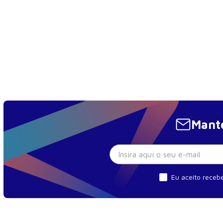
Mante
Eu aceito recebe