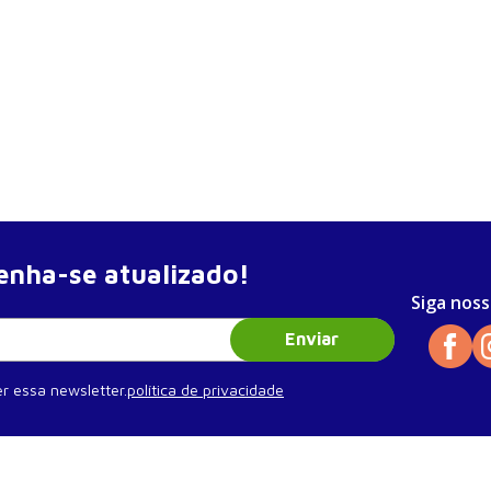
nha-se atualizado!
Siga noss
Enviar
r essa newsletter.
política de privacidade