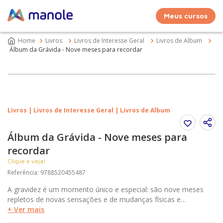
Meus cursos
Livros
Livros de Interesse Geral
Livros de Album
Álbum da Grávida - Nove meses para recordar
Livros | Livros de Interesse Geral | Livros de Album
Álbum da Grávida - Nove meses para
recordar
Clique e veja!
Referência
:
9788520455487
A gravidez é um momento único e especial: são nove meses
repletos de novas sensações e de mudanças físicas e
emocionais na futura mamãe.Este álbum acompanhará essa
+ Ver mais
experiência… preocupações, emoções e recordações podem