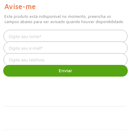
ser anotadas, além dos registros mês a mês do
Avise-me
desenvolvimento do bebê.Outras características:- Capítulos que
acompanham os meses de gravidez.- Compartimento para
Este produto está indisponível no momento, preencha os
guardar documentos, cartões e lembranças.- Páginas para colar
campos abaixo para ser avisado quando houver disponibilidade.
as fotos preferidas.
Enviar