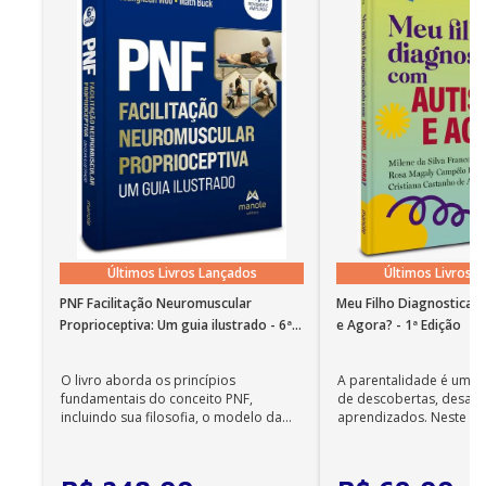
Quarto mês de gravidez
Quinto mês de gravidez
Sexto mês de gravidez
Sétimo mês de gravidez
Oitavo mês de gravidez
Nono mês de gravidez
O jogo dos nomes
Seu quartinho está ganhando forma
Últimos Livros Lançados
Últimos Livros 
Seu guarda-roupa está ganhando forma
PNF Facilitação Neuromuscular
Meu Filho Diagnosticad
Questionário do bebê
Proprioceptiva: Um guia ilustrado - 6ª
e Agora? - 1ª Edição
Respostas
Edição
O livro aborda os princípios
A parentalidade é uma 
Seu perfil
fundamentais do conceito PNF,
de descobertas, desafi
Sua primeira foto
incluindo sua filosofia, o modelo da
aprendizados. Neste ca
CIF, aprendizagem motora...
cuidadores se veem ...