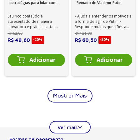
estratégias para lidar com
Reinado de Vladimir Putin
situações desafiadoras em
atendimento clínico 1ª Edição
Seu rico conteúdo é
• Ajuda a entender os motivos e
apresentado de maneira
a forma de agir de Putin. •
inovadora e prática: cartas
Responde muitas questões a
ilustradas, contendo dezenas
respeito de um dos líderes mais
R$
62
,
00
R$
121
,
00
das principais estra...
...
-
20%
-
50%
R$
49
,
60
R$
60
,
50
Mostrar Mais
Formas de pagamento