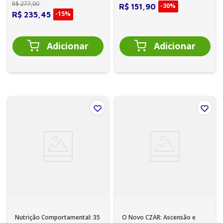
vital na formulação diagnóstica,
R$
277
,
00
-
30%
R$
151
,
90
imprescindív...
-
15%
R$
235
,
45
Nutrição Comportamental: 35
O Novo CZAR: Ascensão e