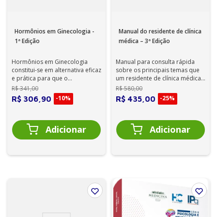
Hormônios em Ginecologia -
Manual do residente de clínica
1ª Edição
médica – 3ª Edição
Hormônios em Ginecologia
Manual para consulta rápida
constitui-se em alternativa eficaz
sobre os principais temas que
e prática para que o
um residente de clínica médica,
ginecologista e obstetra se
um interno e outros médicos
R$
341
,
00
R$
580
,
00
atualize se...
po...
-
10%
-
25%
R$
306
,
90
R$
435
,
00