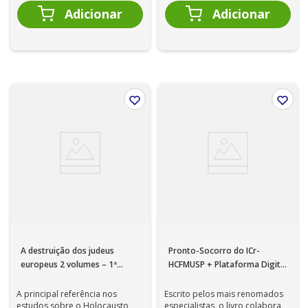
A destruição dos judeus
Pronto-Socorro do ICr-
europeus 2 volumes – 1ª
HCFMUSP + Plataforma Digital
EDIÇÃO
com Aulas
A principal referência nos
Escrito pelos mais renomados
estudos sobre o Holocausto,
especialistas, o livro colabora