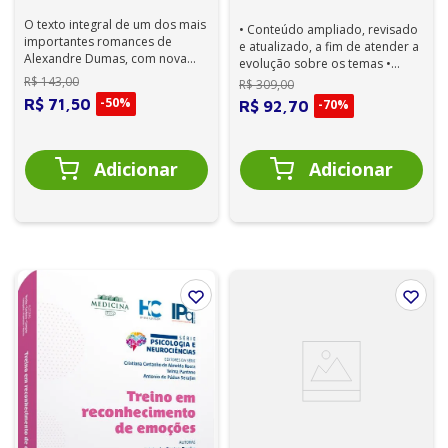
O texto integral de um dos mais
• Conteúdo ampliado, revisado
importantes romances de
e atualizado, a fim de atender a
Alexandre Dumas, com nova
evolução sobre os temas •
tradução de Bruno Ribeiro de
Edição de 15 anos • Aborda
R$
143
,
00
R$
309
,
00
Lima e La...
de...
-
50%
R$
71
,
50
-
70%
R$
92
,
70