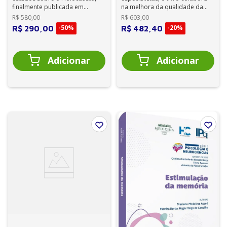
finalmente publicada em
na melhora da qualidade da
português. Edição de luxo em
atenção à criança e ao
R$
580
,
00
R$
603
,
00
dois volumes...
adolescen...
-
50%
-
20%
R$
290
,
00
R$
482
,
40