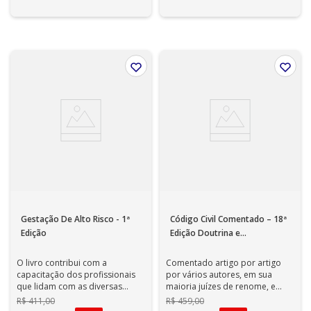
Gestação De Alto Risco - 1ª
Código Civil Comentado – 18ª
Edição
Edição Doutrina e
jurisprudência – Lei n. 10.406,
de 10.01.2002
O livro contribui com a
Comentado artigo por artigo
capacitação dos profissionais
por vários autores, em sua
que lidam com as diversas
maioria juízes de renome, e
doenças maternas e fetais. Os
enriquecido por grande
R$
411
,
00
R$
459
,
00
capítulo...
variedade de r...