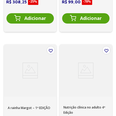
-
25%
-
78%
R$
308
,
25
R$
99
,
00
Nutrição clínica no adulto 4ª
A rainha Margot – 1ª EDIÇÃO
Edição