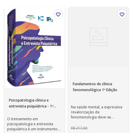
Fundamentos de clínica
fenomenológica 1ª Edição
Psicopatologia clínica e
entrevista psiquiátrica - 1ª
Na saúde mental, a expressiva
Edição
revalorização da
fenomenologia deve-se
O treinamento em
sobretudo à força com que ela
psicopatologia e entrevista
oferece soluções pers...
R$
217
,
00
psiquiátrica é um instrumento