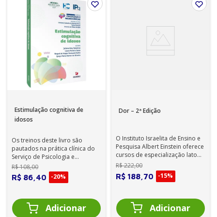
Estimulação cognitiva de
Dor – 2ª Edição
idosos
O Instituto Israelita de Ensino e
Os treinos deste livro são
Pesquisa Albert Einstein oferece
pautados na prática clínica do
cursos de especialização lato
Serviço de Psicologia e
sensu para diversas áre...
Neuropsicologia do IPq-
R$
222
,
00
R$
108
,
00
HCFMUSP. Trata...
-
15%
R$
188
,
70
-
20%
R$
86
,
40