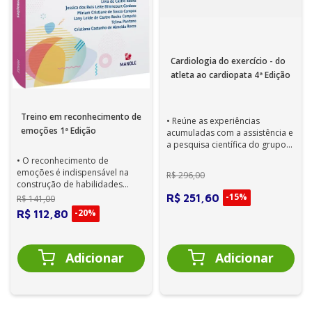
Cardiologia do exercício - do
atleta ao cardiopata 4ª Edição
Treino em reconhecimento de
• Reúne as experiências
emoções 1ª Edição
acumuladas com a assistência e
a pesquisa científica do grupo
de professores, pesquisadores
• O reconhecimento de
e pr...
emoções é indispensável na
R$
296
,
00
construção de habilidades
fundamentais ao funcionamento
-
15%
R$
251
,
60
R$
141
,
00
social. • Iden...
-
20%
R$
112
,
80