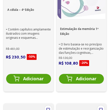
A célula – 4ª Edição
Estimulação da memória 1ª
• Contém capítulos amplamente
ilustrados com imagens
Edição
originais e esquemas
explicativos coloridos, que
• O livro baseia-se no princípio
tornam a leitura m...
de estimulação e reorganização
R$
461
,
00
das funções cognitivas,
-
50%
essencialmente a memória,
R$
230
,
50
R$
136
,
00
admiti...
-
20%
R$
108
,
80