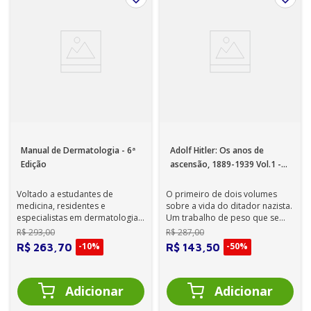
Manual de Dermatologia - 6ª
Adolf Hitler: Os anos de
Edição
ascensão, 1889-1939 Vol.1 -
1ª EDIÇÃO
Voltado a estudantes de
O primeiro de dois volumes
medicina, residentes e
sobre a vida do ditador nazista.
especialistas em dermatologia,
Um trabalho de peso que se
este livro pode ser consultado
baseia em documentos inéditos
R$
293
,
00
R$
287
,
00
também por ...
par...
-
10%
-
50%
R$
263
,
70
R$
143
,
50