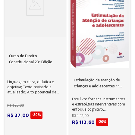
Curso de Direito
Constitucional 23ª Edição
Estimulação da atenção de
Linguagem clara, didática e
crianças e adolescentes 1ª
objetiva; Texto revisado e
Edição
atualizado; Alto potencial de
adoção; Reconhecido no
Este livro fornece instrumentos
mercado de l...
e estratégias interventivas com
R$
185
,
00
enfoque cognitivo,
socioemocional e
-
80%
R$
37
,
00
R$
142
,
00
comportamental volta...
-
20%
R$
113
,
60