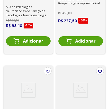
fisiopatológica imprescindível
A Série Psicologia e
para a compreensão das
Neurociências do Serviço de
anormalidades neurológ...
R$
455
,
00
Psicologia e Neuropsicologia do
Instituto de Psiquiatria do
R$
109
,
00
-
50%
R$
227
,
50
Hospital da...
-
10%
R$
98
,
10