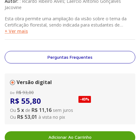
Autor
:
:
Ricardo Ribeiro Alves; Laércio Antônio Gonçalves
Jacovine
Esta obra permite uma ampliação da visão sobre o tema da
Certificação florestal, sendo indicada para estudantes de
Engenharia (Florestal, Ambiental e de Produção) e
+ Ver mais
Administração e também para profissionais dessas áreas, para
que possam atuar como consultores na preparação da
empresa e/ou como auditores em certificação de cadeia de
custódia.
Perguntas Frequentes
Versão digital
R$
93
,
00
De
R$
55
,
80
-
40%
5
x
R$ 11,16
Ou
de
sem juros
R$ 53,01
Ou
à vista no pix
Adicionar Ao Carrinho