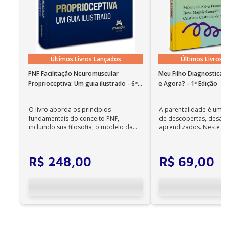
ampliação de caracteres, o aplicativo oferece a leitura
com voz sintetizada; • O recurso de leitura em
português funciona em instalações em nosso idioma
no Windows 7 SP1 ou superior e OS X 10.10 (Yosemite).
Observações importantes
Últimos Livros Lançados
Últimos Livros 
• Em sistemas Linux e Windows Phone, seus e-books
podem ser acessados on-line; •
PNF Facilitação Neuromuscular
Meu Filho Diagnosticad
Não é permitida a impressão dos e-books;
Proprioceptiva: Um guia ilustrado - 6ª
e Agora? - 1ª Edição
Edição
•
Os e-books adquiridos no site da Editora Manole
O livro aborda os princípios
A parentalidade é uma 
não são compatíveis com os aplicativos e
fundamentais do conceito PNF,
de descobertas, desafi
incluindo sua filosofia, o modelo da
aprendizados. Neste ca
dispositivos Kindle, Nook, Kobo e Lev;
CIF, aprendizagem motora...
cuidadores se veem ...
R$
248
,
00
R$
69
,
00