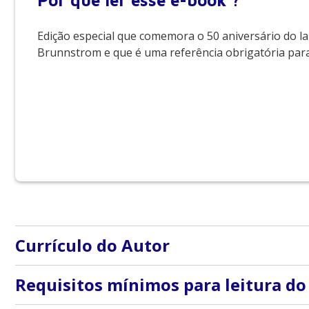
Por que
ler esse e-book ?
Edição especial que comemora o 50 aniversário do la
Brunnstrom e que é uma referência obrigatória para 
Currículo do Autor
Peggy A. Houglum possui os títulos de PhD, PT e ATC, 
Requisitos mínimos para leitura do
Duquesne University em Pittsburgh, Pennsylvania (EUA