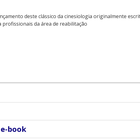
nçamento deste clássico da cinesiologia originalmente escri
profissionais da área de reabilitação
além de ser professora associada da disciplina de treinam
 e-book
).