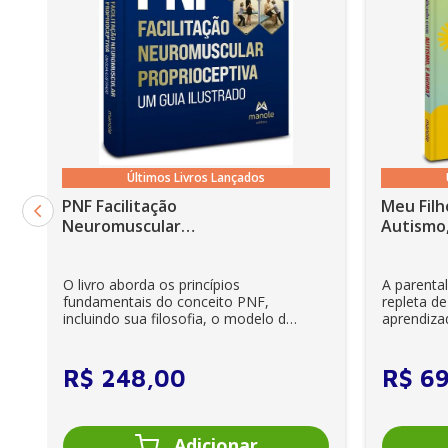
Últimos Livros Lançados
PNF Facilitação
Meu Filh
Neuromuscular
Autismo,
Proprioceptiva: Um guia
ilustrado - 6ª Edição
O livro aborda os princípios
A parenta
fundamentais do conceito PNF,
repleta de
incluindo sua filosofia, o modelo da
aprendiza
CIF, aprendizagem motora...
e cuidador
R$
248
,
00
R$
6