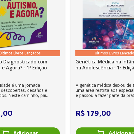
Últimos Livros Lançados
Últimos Livros Lançad
o Diagnosticado com
Genética Médica na Infân
 e Agora? - 1ª Edição
na Adolescência - 1ª Ediç
lidade é uma jornada
A genética médica deixou de 
 descobertas, desafios e
uma área restrita aos especial
dos. Neste caminho, pais
e passou a fazer parte da prát
es se veem ...
clínica diária. Es...
9
,
00
R$
179
,
00