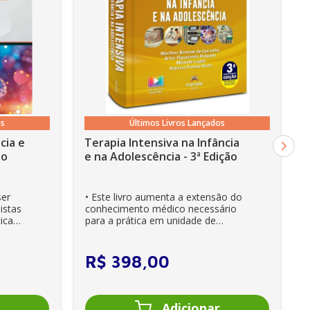
os
Últimos Livros Lançados
cia e
Terapia Intensiva na Infância
ão
e na Adolescência - 3ª Edição
ser
• Este livro aumenta a extensão do
istas
conhecimento médico necessário
ica
para a prática em unidade de
cuidados intensivos. • Es...
R$
398
,
00