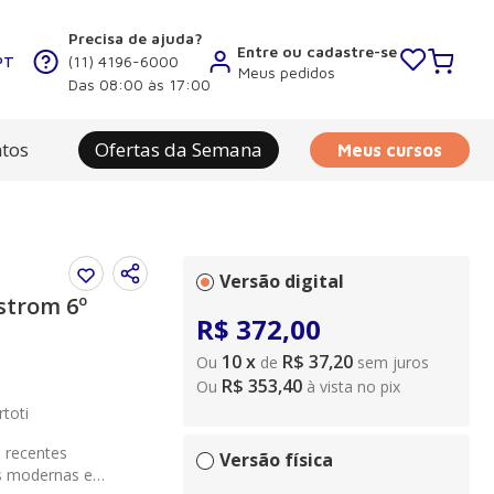
Precisa de ajuda?
Entre ou cadastre-se
PT
(11) 4196-6000
Meus pedidos
Das 08:00 às 17:00
tos
Ofertas da Semana
Meus cursos
Versão digital
strom 6º
R$
372
,
00
10
x
R$ 37,20
Ou
de
sem juros
R$ 353,40
Ou
à vista no pix
toti
s recentes
Versão física
as modernas e