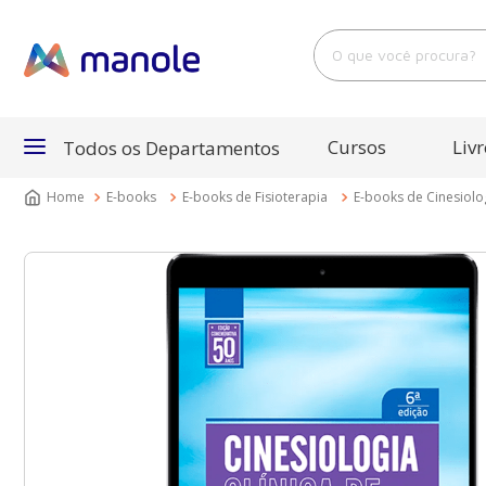
O que você procura?
Cursos
Livr
Todos os Departamentos
E-books
E-books de Fisioterapia
E-books de Cinesiolo
Departamentos
Cursos
Livros
E-Books