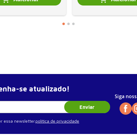
nha-se atualizado!
Siga noss
Enviar
r essa newsletter.
política de privacidade