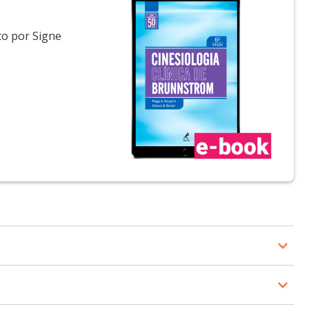
to por Signe
ento atlético na Rangos School de Ciências da Saúde na