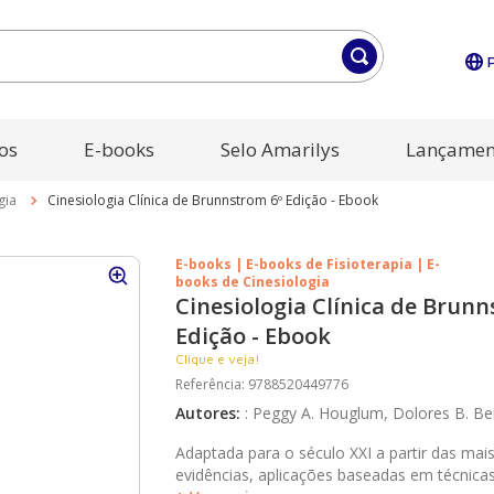
os
E-books
Selo Amarilys
Lançamen
gia
Cinesiologia Clínica de Brunnstrom 6º Edição - Ebook
E-books | E-books de Fisioterapia | E-
books de Cinesiologia
Cinesiologia Clínica de Brunn
Edição - Ebook
Clique e veja!
Referência
:
9788520449776
Autores
:
:
Peggy A. Houglum, Dolores B. Ber
Adaptada para o século XXI a partir das mai
evidências, aplicações baseadas em técnic