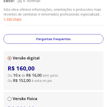
Editor
:
:
Jay R. Hoffman
Esta obra oferece informações, orientações e protocolos mais
recentes de cientistas e renomados profissionais especializados
em força e condicionamento. Desenvolvido pela National
+ Ver mais
Strength and Conditioning Association (NSCA), organização líder
mundial no assunto, o livro oferece uma base para o
desenvolvimento de programas de treinamento de acordo com
cada modalidade esportiva.
Perguntas Frequentes
Versão digital
R$
160
,
00
10
x
R$ 16,00
Ou
de
sem juros
R$ 152,00
Ou
à vista no pix
Versão física