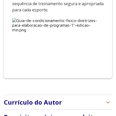
sequência de treinamento segura e apropriada
para cada esporte.
Currículo do Autor
Criada em 1978, a NSCA é uma associação