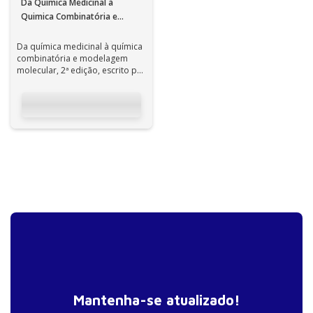
Da Química Medicinal à
Quimica Combinatória e
Modelagem Molecular – 2ª
EDIÇÃO
Da química medicinal à química
combinatória e modelagem
molecular, 2ª edição, escrito por
professores universitários, é ...
Mantenha-se atualizado!