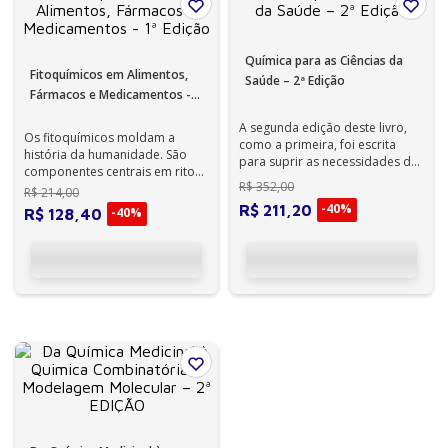
Química para as Ciências da
Fitoquímicos em Alimentos,
Saúde – 2ª Edição
Fármacos e Medicamentos -
1ª Edição
A segunda edição deste livro,
Os fitoquímicos moldam a
como a primeira, foi escrita
história da humanidade. São
para suprir as necessidades de
componentes centrais em ritos
estudantes ligados à área de s...
R$
352
,
00
e remédios populares,
R$
214
,
00
participando e...
-
40%
R$
211
,
20
-
40%
R$
128
,
40