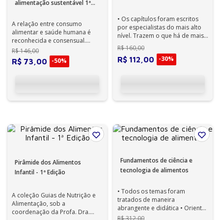
alimentação sustentável 1ª
Edição
• Os capítulos foram escritos
A relação entre consumo
por especialistas do mais alto
alimentar e saúde humana é
nível. Trazem o que há de mais
reconhecida e consensual.
novo nas áreas da Nutrição ...
R$
160
,
00
Porém, o impacto do consumo
R$
146
,
00
alimentar na sa...
-
30%
R$
112
,
00
-
50%
R$
73
,
00
Fundamentos de ciência e
Pirâmide dos Alimentos
tecnologia de alimentos
Infantil - 1ª Edição
• Todos os temas foram
A coleção Guias de Nutrição e
tratados de maneira
Alimentação, sob a
abrangente e didática • Orientar
coordenação da Profa. Dra.
a iniciação, a formação e o
R$
312
,
00