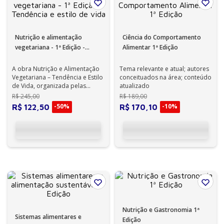
Nutrição e alimentação
Ciência do Comportamento
vegetariana - 1ª Edição -
Alimentar 1ª Edição
Tendência e estilo de vida
A obra Nutrição e Alimentação
Tema relevante e atual; autores
Vegetariana – Tendência e Estilo
conceituados na área; conteúdo
de Vida, organizada pelas
atualizado
Doutoras Sonia Tucunduva,
R$
245
,
00
R$
189
,
00
Carol...
-
50%
-
10%
R$
122
,
50
R$
170
,
10
Nutrição e Gastronomia 1ª
Sistemas alimentares e
Edição