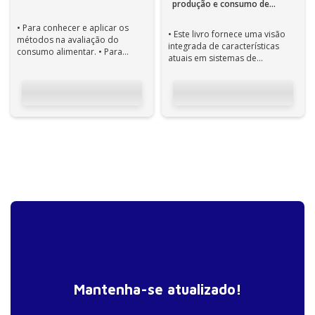
produção e consumo de
alimentos 1ª Edição
• Para conhecer e aplicar os
• Este livro fornece uma visão
métodos na avaliação do
integrada de características
consumo alimentar. • Para
atuais em sistemas de
aprender a construir bancos de
produção e consumo de
dados di...
alimentos, inclu...
Mantenha-se atualizado!