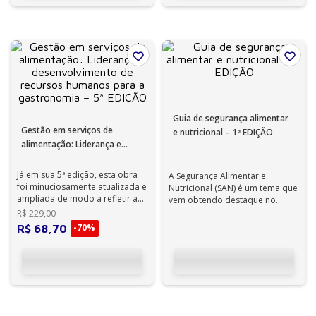
Guia de segurança alimentar
Gestão em serviços de
e nutricional – 1ª EDIÇÃO
alimentação: Liderança e
desenvolvimento de recursos
humanos para a gastronomia
Já em sua 5ª edição, esta obra
A Segurança Alimentar e
foi minuciosamente atualizada e
– 5ª EDIÇÃO
Nutricional (SAN) é um tema que
ampliada de modo a refletir as
vem obtendo destaque no
mudanças no campo da gestã...
debate nacional. Várias
R$
229
,
00
iniciativas, gov...
-
70%
R$
68
,
70