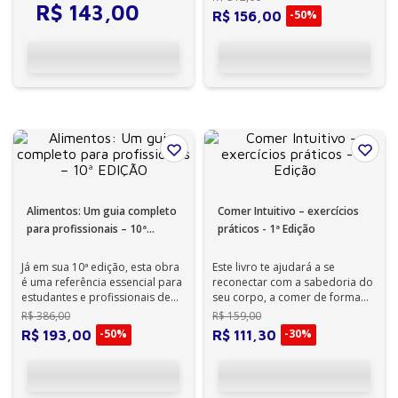
Sonia Tucunduva Philippi,
R$
143
,
00
aperfeiçoamento...
-
50%
apresenta seu 9º v...
R$
156
,
00
Alimentos: Um guia completo
Comer Intuitivo – exercícios
para profissionais – 10ª
práticos - 1ª Edição
EDIÇÃO
Já em sua 10ª edição, esta obra
Este livro te ajudará a se
é uma referência essencial para
reconectar com a sabedoria do
estudantes e profissionais de
seu corpo, a comer de forma
Nutrição, Gastronomia, Tec...
intuitiva e a mudar, de uma vez
R$
386
,
00
R$
159
,
00
por...
-
50%
-
30%
R$
193
,
00
R$
111
,
30