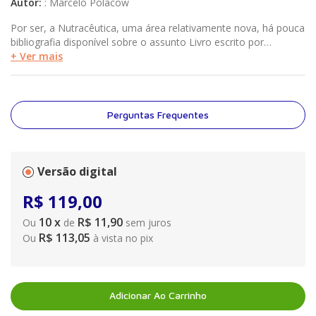
Autor
:
:
Marcelo Polacow
Por ser, a Nutracêutica, uma área relativamente nova, há pouca
bibliografia disponível sobre o assunto Livro escrito por
profissionais reconhecidos A obra abrange, de forma objetiva,
+ Ver mais
temas importantes na área da Nutracêutica
Perguntas Frequentes
Versão digital
R$
119
,
00
10
x
R$ 11,90
Ou
de
sem juros
R$ 113,05
Ou
à vista no pix
Adicionar Ao Carrinho