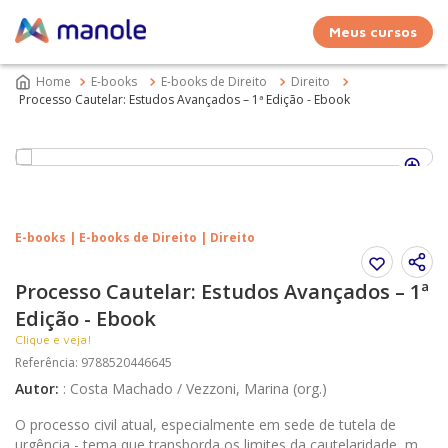
Meus cursos
E-books
E-books de Direito
Direito
Processo Cautelar: Estudos Avançados – 1ª Edição - Ebook
E-books | E-books de Direito | Direito
Processo Cautelar: Estudos Avançados – 1ª
Edição - Ebook
Clique e veja!
Referência
:
9788520446645
Autor
:
:
Costa Machado / Vezzoni, Marina (org.)
O processo civil atual, especialmente em sede de tutela de
urgência - tema que transborda os limites da cautelaridade, mas