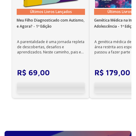
com voz sintetizada; • O recurso de leitura em
português funciona em instalações em nosso idioma
Últimos Livros Lançados
Últimos Livros 
no Windows 7 SP1 ou superior e OS X 10.10 (Yosemite).
Meu Filho Diagnosticado com Autismo,
Genética Médica na Infâ
Observações importantes
e Agora? - 1ª Edição
Adolescência - 1ª Ediçã
• Em sistemas Linux e Windows Phone, seus e-books
podem ser acessados on-line; •
A parentalidade é uma jornada repleta
A genética médica deix
Não é permitida a impressão dos e-books;
de descobertas, desafios e
área restrita aos especia
•
aprendizados. Neste caminho, pais e
passou a fazer parte da 
Os e-books adquiridos no site da Editora Manole
cuidadores se veem ...
diária. Es...
não são compatíveis com os aplicativos e
dispositivos Kindle, Nook, Kobo e Lev;
R$
69
,
00
R$
179
,
00