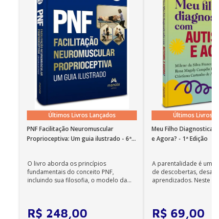
Últimos Livros Lançados
Últimos Livros 
PNF Facilitação Neuromuscular
Meu Filho Diagnosticad
Proprioceptiva: Um guia ilustrado - 6ª
e Agora? - 1ª Edição
Edição
O livro aborda os princípios
A parentalidade é uma 
fundamentais do conceito PNF,
de descobertas, desafi
incluindo sua filosofia, o modelo da
aprendizados. Neste ca
CIF, aprendizagem motora...
cuidadores se veem ...
R$
248
,
00
R$
69
,
00