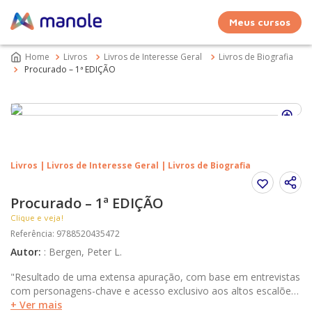
Meus cursos
Livros
Livros de Interesse Geral
Livros de Biografia
Procurado – 1ª EDIÇÃO
Livros | Livros de Interesse Geral | Livros de Biografia
Procurado – 1ª EDIÇÃO
Clique e veja!
Referência
:
9788520435472
Autor
:
:
Bergen, Peter L.
"Resultado de uma extensa apuração, com base em entrevistas
com personagens-chave e acesso exclusivo aos altos escalões
da Casa Branca, da CIA e das autoridades paquistanesas,
+ Ver mais