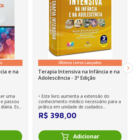
os
Últimos Livros Lançados
cia e na
Terapia Intensiva na Infância e na
Adolescência - 3ª Edição
ser uma
• Este livro aumenta a extensão do
s e passou
conhecimento médico necessário para a
iária. Es...
prática em unidade de cuidados
intensivos. • Es...
R$
398
,
00