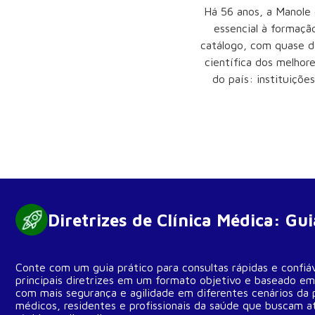
Há 56 anos, a Manole 
essencial à formação
catálogo, com quase do
científica dos melhore
do país: instituiçõe
Diretrizes de Clínica Médica: Gu
Conte com um guia prático para consultas rápidas e confiá
principais diretrizes em um formato objetivo e baseado em
com mais segurança e agilidade em diferentes cenários da pr
médicos, residentes e profissionais da saúde que buscam at