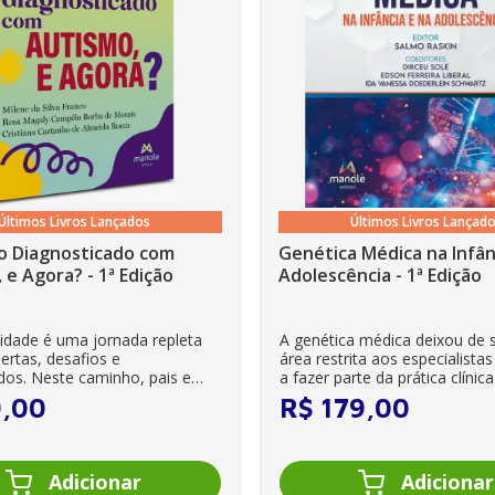
Últimos Livros Lançados
Últimos Livros Lançad
o Diagnosticado com
Genética Médica na Infân
 e Agora? - 1ª Edição
Adolescência - 1ª Edição
lidade é uma jornada repleta
A genética médica deixou de 
ertas, desafios e
área restrita aos especialista
dos. Neste caminho, pais e
a fazer parte da prática clínica d
 se veem ...
9
,
00
R$
179
,
00