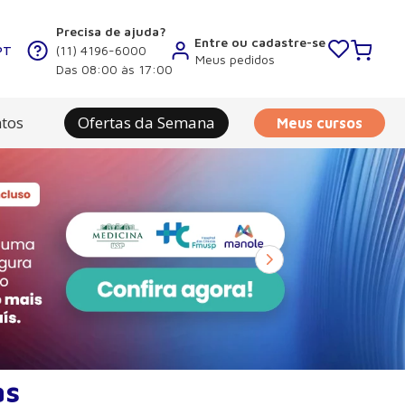
Precisa de ajuda?
Entre ou cadastre-se
PT
(11) 4196-6000
Meus pedidos
Das 08:00 às 17:00
tos
Ofertas da Semana
Meus cursos
as