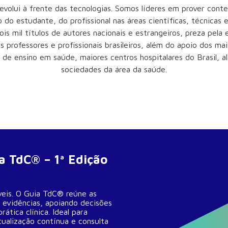
evolui à frente das tecnologias. Somos líderes em prover conte
 do estudante, do profissional nas áreas científicas, técnicas e
is mil títulos de autores nacionais e estrangeiros, preza pela
s professores e profissionais brasileiros, além do apoio dos m
s de ensino em saúde, maiores centros hospitalares do Brasil, 
sociedades da área da saúde.
ia TdC® – 1ª Edição
veis. O Guia TdC® reúne as
 evidências, apoiando decisões
ática clínica. Ideal para
ualização contínua e consulta