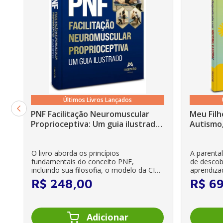
Últimos Livros Lançados
PNF Facilitação Neuromuscular
Meu Filh
Proprioceptiva: Um guia ilustrado
Autismo,
- 6ª Edição
O livro aborda os princípios
A parenta
fundamentais do conceito PNF,
de descob
incluindo sua filosofia, o modelo da CIF,
aprendiza
aprendizagem motora...
cuidadores
R$
248
,
00
R$
6