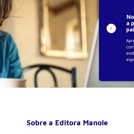
No
a 
pa
Apr
com
evi
exp
Sobre a Editora Manole