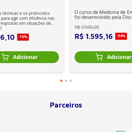
DE
O curso de Medicina de E
 técnicas e os protocolos
foi desenvolvido pela Disci.
 para agir com eficiência nas
 respostas em situações de
R$
3
.
500
,
00
0
.
R$
1
.
595
,
16
86
,
10
-
54%
-
10%
Parceiros