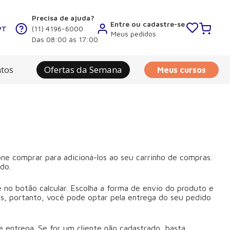
Precisa de ajuda?
Entre ou cadastre-se
PT
(11) 4196-6000
Meus pedidos
Das 08:00 às 17:00
tos
Ofertas da Semana
Meus cursos
cone comprar para adicioná-los ao seu carrinho de compras.
do.
e no botão calcular. Escolha a forma de envio do produto e
s, portanto, você pode optar pela entrega do seu pedido
e entrega. Se for um cliente não cadastrado, basta