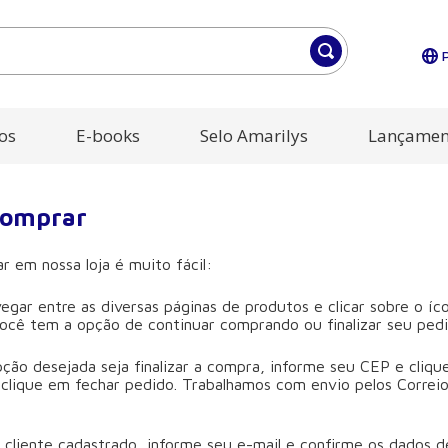
os
E-books
Selo Amarilys
Lançamen
comprar
r em nossa loja é muito fácil:
vegar entre as diversas páginas de produtos e clicar sobre o í
você tem a opção de continuar comprando ou finalizar seu pedi
pção desejada seja finalizar a compra, informe seu CEP e cliqu
clique em fechar pedido. Trabalhamos com envio pelos Correio
a cliente cadastrado, informe seu e-mail e confirme os dados d