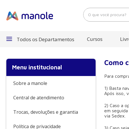
O que você procura?
Cursos
Livr
Todos os Departamentos
Departamentos
Como 
Menu institucional
Cursos
Para compra
Sobre a manole
1) Basta na
Livros
Após isso, 
Central de atendimento
E-Books
2) Caso a o
em seguida 
Trocas, devoluções e garantia
via Sedex.
Política de privacidade
3) Caso sej