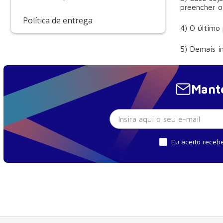
preencher o
Política de entrega
4) O último
5) Demais i
Mante
Eu aceito recebe