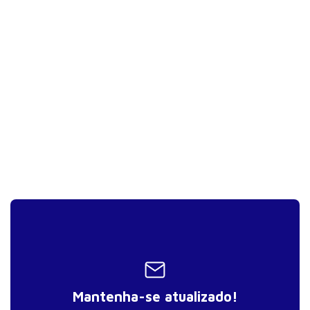
On-line
Farmacovigilância
Farmacovigilância –
Reações adversas,
On-line
subnotificação e centro
de informações
Bases de dados e
On-line
pesquisa
On-line
Certificações
On-line
Gestão e comunicação
Mantenha-se atualizado!