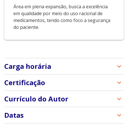
Área em plena expansão, busca a excelência
em qualidade por meio do uso racional de
medicamentos, tendo como foco a segurança
do paciente.
Carga horária
25 horas
Certificação
O certificado será emitido pela Escola de Educação
Currículo do Autor
Permanente do Hospital das Clínicas da Faculdade
de Medicina da Universidade de São Paulo –
https://manole.vteximg.com.br/arquivos/padrao-
Datas
EEP/HCFMUSP.
manole-livros2.png
O aluno terá 6 meses para completar o curso.