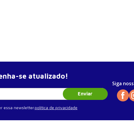
stação
Gestação
Gestação
Gestação
nha-se atualizado!
de da Gestação
Siga noss
Enviar
r essa newsletter.
política de privacidade
nal
es