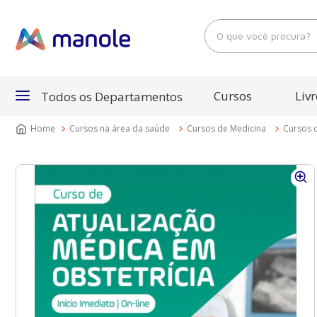
O que você procura?
Cursos
Livr
Todos os Departamentos
Cursos na área da saúde
Cursos de Medicina
Cursos d
Departamentos
Cursos
Livros
E-Books