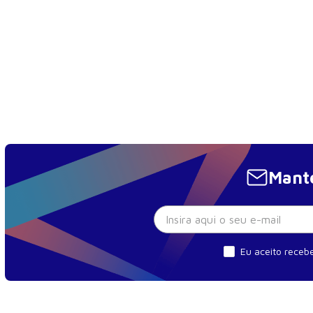
Diagnóstico - Diabetes Gestacional
Tratamento - Diabetes Gestacional
Resumo do Módulo - Diabetes Gestacional
Unidade 7 - Sangramentos da Segunda Metade da Ge
Sumarização - Sangramentos da Segunda Metade da 
Diagnóstico - Sangramentos da Segunda Metade da 
Tratamento - Sangramentos da Segunda Metade da 
Mante
Resumo do Módulo - Sangramentos da Segunda Meta
Unidade 8 - Moléstia Trofloblástica Gestacional
Sumarização - Moléstia Trofloblástica Gestacional
Diagnóstico - Moléstia Trofloblástica Gestacional
Eu aceito recebe
Tratamento - Moléstia Trofloblástica Gestacional
Resumo do Módulo - Moléstia Trofloblástica Gestacio
Unidade 9 - Ruptura Prematura de Membranas Ovular