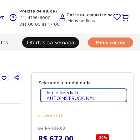
Precisa de ajuda?
Entre ou cadastre-se
PT
(11) 4196-6000
Meus pedidos
Das 08:00 às 17:00
tos
Ofertas da Semana
Meus cursos
Início Imediato -
AUTOINSTRUCIONAL
Clique e veja!
R$
960
,
00
De
R$
672
,
00
-
30%