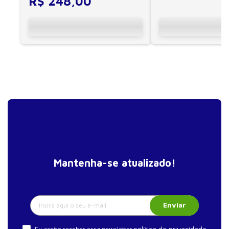
R$
248
,
00
CAPÍTULO 12 Sistema cardiovascular e exercícios
resistidos ........259
SEÇÃO 2 EXERCÍCIO FÍSICO NOS FATORES DE
RISCO CARDIOVASCULAR
CAPÍTULO 13 Sistema imune e exercício físico
.........280
CAPÍTULO 14 Obesidade, síndrome metabólica e
exercício físico .......305
CAPÍTULO 15 Diabetes e exercício físico..............335
CAPÍTULO 16 Exercício físico na dislipidemia
.....................384
Mantenha-se atualizado!
CAPÍTULO 17 Exercício físico na hipertensão
arterial ................404
SEÇÃO 3 EXERCÍCIO FÍSICO NO TRATAMENTO DE
DOENÇA CARDIOVASCULAR
Enviar
CAPÍTULO 18 Exercício físico na doença arterial
política de privacidade
Eu aceito receber essa newsletter.