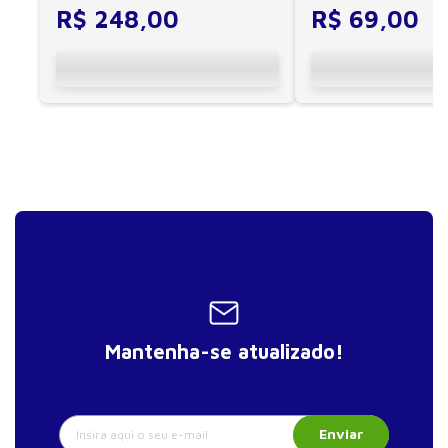
dispositivos Kindle, Nook, Kobo e Lev;
R$
248
,
00
R$
69
,
00
Mantenha-se atualizado!
Enviar