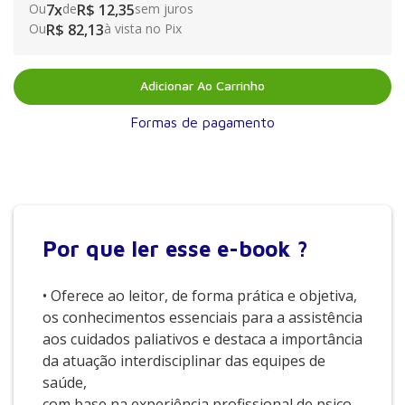
Ou
7
x
de
R$ 12,35
sem juros
Ou
R$ 82,13
à vista no Pix
Adicionar Ao Carrinho
Formas de pagamento
Por que
ler esse e-book ?
• Oferece ao leitor, de forma prática e objetiva,
os conhecimentos essenciais para a assistência
aos cuidados paliativos e destaca a importância
da atuação interdisciplinar das equipes de
saúde,
com base na experiência profissional de psico-