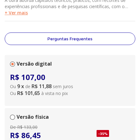
A obra aborda capítulos teóricos, práticos, com recortes de
experiências profissionais e de pesquisas científicas, com o
objetivo de apresentar ao leitor as práticas dos cuidados
+ Ver mais
paliativos em psico-oncologia com foco nos pacientes,
familiares e equipe de saúde. Os autores apresentam o cuidado
aos pacientes oncológicos, abordando os diferentes momentos
de assistência em cuidados paliativos e seus objetivos, desde o
Perguntas Frequentes
diagnóstico, passando pelos tratamentos curativos, a
progressão da doença, até a assistência na fase final de vida e
no luto.
Versão digital
R$
107
,
00
9
x
R$ 11,88
Ou
de
sem juros
R$ 101,65
Ou
à vista no pix
Versão física
De
R$ 133,00
R$ 86,45
-
35
%