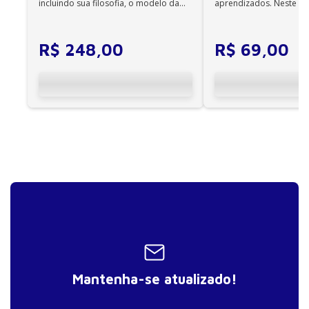
•
incluindo sua filosofia, o modelo da
aprendizados. Neste ca
Os e-books adquiridos no site da Editora Manole
CIF, aprendizagem motora...
cuidadores se veem ...
não são compatíveis com os aplicativos e
dispositivos Kindle, Nook, Kobo e Lev;
R$
248
,
00
R$
69
,
00
Mantenha-se atualizado!