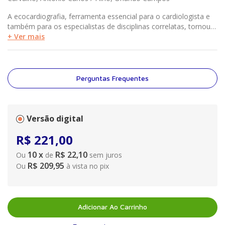
A ecocardiografia, ferramenta essencial para o cardiologista e
também para os especialistas de disciplinas correlatas, tornou-
se, nas últimas décadas, o principal método de referência na
+ Ver mais
avaliação diagnóstica e no acompanhamento terapêutico de
cardiopatas em decorrência de suas diversas formas de
atuação, como as que utilizam microbolhas, 3D e strain. Diante
dessa importância, Ecocardiografia na terapia intensiva e na
Perguntas Frequentes
emergência transmite os procedimentos aplicados na Escola
Paulista de Medicina da Universidade Federal de São Paulo
(EPM-Unifesp), por meio de exemplos práticos e concretos
referentes às vantagens obtidas pela utilização rápida e
Versão digital
imediata desse tipo de exame, que requer o conhecimento de
R$
221
,
00
inúmeros conceitos e cuidados específicos.
10
x
R$ 22,10
Ou
de
sem juros
R$ 209,95
Ou
à vista no pix
Adicionar Ao Carrinho