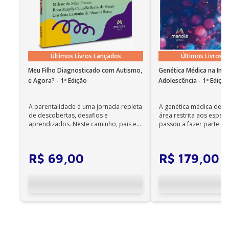
• O aplicativo Bookshelf dispõe de recursos para
auxiliar os portadores de deficiência visual. Além da
ampliação de caracteres, o aplicativo oferece a leitura
com voz sintetizada; • O recurso de leitura em
português funciona em instalações em nosso idioma
Últimos Livros Lançados
Últimos Livros 
no Windows 7 SP1 ou superior e OS X 10.10 (Yosemite).
Meu Filho Diagnosticado com Autismo,
Genética Médica na Infâ
Observações importantes
e Agora? - 1ª Edição
Adolescência - 1ª Ediçã
• Em sistemas Linux e Windows Phone, seus e-books
podem ser acessados on-line; •
A parentalidade é uma jornada repleta
A genética médica deix
Não é permitida a impressão dos e-books;
de descobertas, desafios e
área restrita aos especia
•
aprendizados. Neste caminho, pais e
passou a fazer parte da 
Os e-books adquiridos no site da Editora Manole
cuidadores se veem ...
diária. Es...
não são compatíveis com os aplicativos e
dispositivos Kindle, Nook, Kobo e Lev;
R$
69
,
00
R$
179
,
00