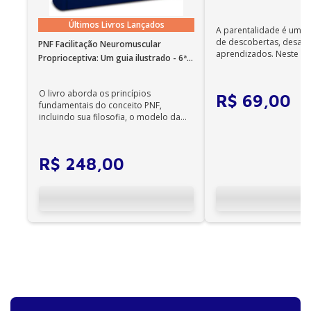
Anexo – Mitos e verdades do sono
Últimos Livros Lançados
A parentalidade é uma 
de descobertas, desafi
PNF Facilitação Neuromuscular
aprendizados. Neste ca
Proprioceptiva: Um guia ilustrado - 6ª
cuidadores se veem ...
Edição
O livro aborda os princípios
R$
69
,
00
fundamentais do conceito PNF,
incluindo sua filosofia, o modelo da
CIF, aprendizagem motora...
R$
248
,
00