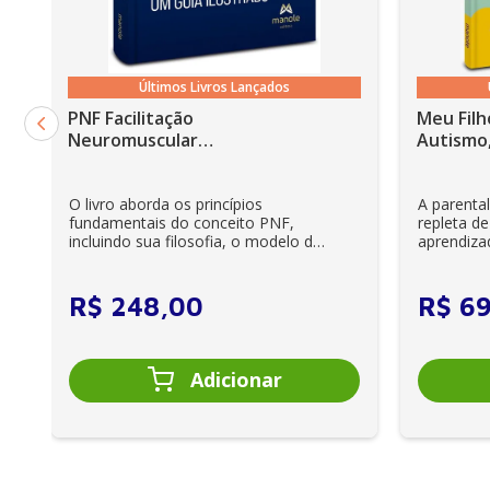
Últimos Livros Lançados
PNF Facilitação
Meu Filh
Neuromuscular
Autismo,
Proprioceptiva: Um guia
ilustrado - 6ª Edição
O livro aborda os princípios
A parenta
fundamentais do conceito PNF,
repleta de
incluindo sua filosofia, o modelo da
aprendiza
CIF, aprendizagem motora...
e cuidador
R$
248
,
00
R$
6