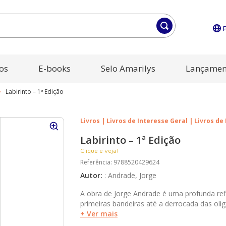
os
E-books
Selo Amarilys
Lançamen
Labirinto – 1ª Edição
Livros | Livros de Interesse Geral | Livros de
Labirinto – 1ª Edição
Clique e veja!
Referência
:
9788520429624
Autor
:
:
Andrade, Jorge
A obra de Jorge Andrade é uma profunda ref
primeiras bandeiras até a derrocada das olig
autobiografia, ficção e reportagens que real
+ Ver mais
originalmente publicado em 1978 - investig