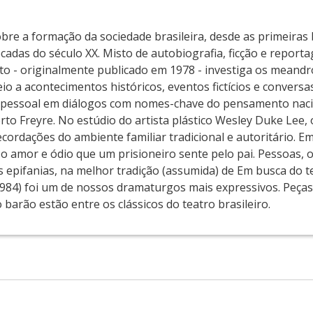
re a formação da sociedade brasileira, desde as primeiras 
cadas do século XX. Misto de autobiografia, ficção e report
into - originalmente publicado em 1978 - investiga os mean
o a acontecimentos históricos, eventos fictícios e conversas
to pessoal em diálogos com nomes-chave do pensamento nac
to Freyre. No estúdio do artista plástico Wesley Duke Lee,
ecordações do ambiente familiar tradicional e autoritário. 
o amor e ódio que um prisioneiro sente pelo pai. Pessoas, o
epifanias, na melhor tradição (assumida) de Em busca do t
984) foi um de nossos dramaturgos mais expressivos. Peças
barão estão entre os clássicos do teatro brasileiro.