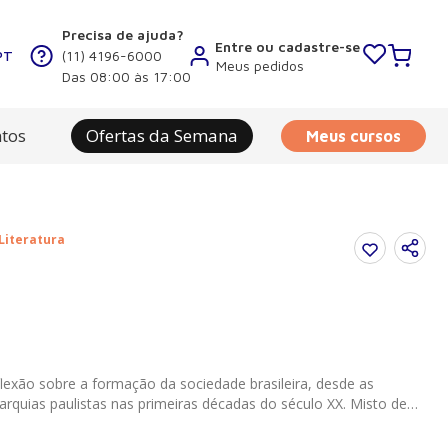
Precisa de ajuda?
Entre ou cadastre-se
PT
(11) 4196-6000
Meus pedidos
Das 08:00 às 17:00
tos
Ofertas da Semana
Meus cursos
 Literatura
lexão sobre a formação da sociedade brasileira, desde as
arquias paulistas nas primeiras décadas do século XX. Misto de
izou para a revista Realidade , o romance Labirinto -
a os meandros da memória e constitui uma verdadeira busca de si