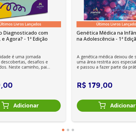
Últimos Livros Lançados
Últimos Livros Lançad
o Diagnosticado com
Genética Médica na Infân
 e Agora? - 1ª Edição
na Adolescência - 1ª Ediç
lidade é uma jornada
A genética médica deixou de 
 descobertas, desafios e
uma área restrita aos especial
dos. Neste caminho, pais
e passou a fazer parte da prát
es se veem ...
clínica diária. Es...
9
,
00
R$
179
,
00