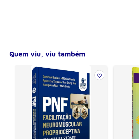
ISBN
9788520429624
Peso
,35
Largura
14
Altura
21
Número de páginas
304
Quem viu, viu também
Ano de publicação
2009
Edição
1