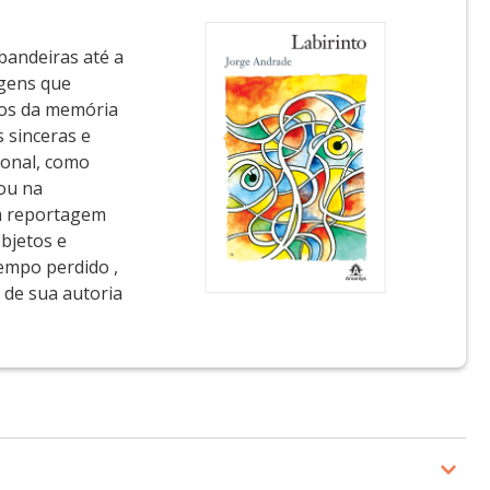
bandeiras até a
agens que
dros da memória
 sinceras e
ional, como
 ou na
Em reportagem
bjetos e
empo perdido ,
 de sua autoria