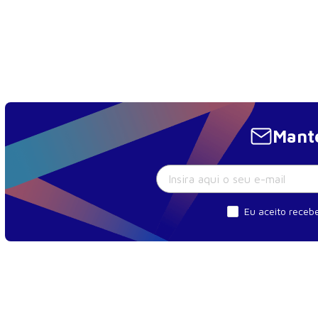
Mante
Eu aceito recebe