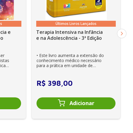
os
Últimos Livros Lançados
cia e
Terapia Intensiva na Infância
ão
e na Adolescência - 3ª Edição
ser
• Este livro aumenta a extensão do
istas
conhecimento médico necessário
ica
para a prática em unidade de
cuidados intensivos. • Es...
R$
398
,
00