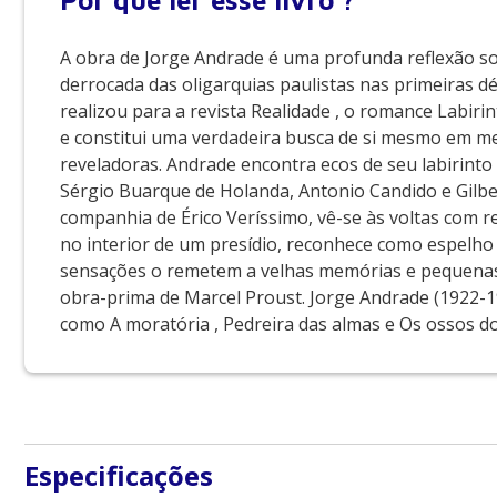
Por que
ler esse livro ?
A obra de Jorge Andrade é uma profunda reflexão sob
derrocada das oligarquias paulistas nas primeiras dé
realizou para a revista Realidade , o romance Labir
e constitui uma verdadeira busca de si mesmo em mei
reveladoras. Andrade encontra ecos de seu labirin
Sérgio Buarque de Holanda, Antonio Candido e Gilber
companhia de Érico Veríssimo, vê-se às voltas com r
no interior de um presídio, reconhece como espelho 
sensações o remetem a velhas memórias e pequenas 
obra-prima de Marcel Proust. Jorge Andrade (1922-1
como A moratória , Pedreira das almas e Os ossos do 
Especificações