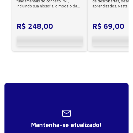
não são compatíveis com os aplicativos e
fundamentais do conceito PNF,
de descobertas, desafi
incluindo sua filosofia, o modelo da
aprendizados. Neste ca
dispositivos Kindle, Nook, Kobo e Lev;
CIF, aprendizagem motora...
cuidadores se veem ...
R$
248
,
00
R$
69
,
00
Mantenha-se atualizado!