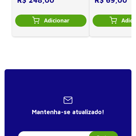
R$
248
,
00
R$
69
,
00
22. Pericardites e miocardites agudas
23. Endocardite infecciosa
24. Oclusão arterial aguda
25. Trombose venosa profunda
Seção III – Emergências respiratórias
26. Abordagem inicial do paciente com dispneia
27. Insuficiência respiratória
28. Hemoptise no departamento de emergência
29. Hemorragia alveolar
30. Asma
31. Doença pulmonar obstrutiva crônica
32. Tromboembolismo pulmonar
Mantenha-se atualizado!
33. Pneumonia adquirida na comunidade
34. Pneumotórax