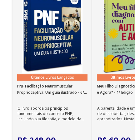
11. Anafilaxia
Seção II – Emergências cardiovasculares
12. Abordagem inicial do paciente com dor torácica
13. Infarto agudo do miocárdio sem
supradesnivelamento do segmento ST
14. Infarto agudo do miocárdio com
supradesnivelamento do segmento ST
15. Bradiarritmias no departamento de emergência
Últimos Livros Lançados
Últimos Livros 
16. Perda transitória da consciência
PNF Facilitação Neuromuscular
Meu Filho Diagnosticad
17. Fibrilação atrial
Proprioceptiva: Um guia ilustrado - 6ª
e Agora? - 1ª Edição
Edição
18. Outras taquiarritmias
O livro aborda os princípios
A parentalidade é uma 
19. Emergências hipertensivas
fundamentais do conceito PNF,
de descobertas, desafi
incluindo sua filosofia, o modelo da
aprendizados. Neste ca
20. Síndrome aórtica aguda
CIF, aprendizagem motora...
cuidadores se veem ...
21. Insuficiência cardíaca aguda