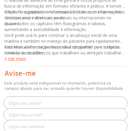
O Manual de Medicina de Emergência é nossa proposta de
busca de informação em formato eficiente e prático. A terceira
edição foi completamente revisada. Incluímos as mais recentes
O texto é organizado em formato de listas, com informações
diretrizes e os consensos nacionais ou internacionais no
concisas para ir direto ao ponto.
assunto.
Quase todos os capítulos têm fluxogramas e tabelas,
aumentando a acessibilidade à informação.
Você pode usá-lo para construir o arcabouço inicial de uma
matéria e também no manejo do paciente para rapidamente
encontrar a informação necessária compatível com a rápida
Este Manual é o companheiro ideal de plantão para todos os
tomada de decisões.
médicos ou acadêmicos que trabalham ou almejam trabalhar
em salas de emergência e atendendo pacientes graves.
+ Ver mais
Avise-me
Este produto está indisponível no momento, preencha os
campos abaixo para ser avisado quando houver disponibilidade.