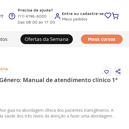
Precisa de ajuda?
Entre ou cadastre-se
PT
(11) 4196-6000
Meus pedidos
Das 08:00 às 17:00
tos
Ofertas da Semana
Meus cursos
atria
Gênero: Manual de atendimento clínico 1ª
lhor guia na abordagem clínica dos pacientes transgêneros. A
s da saúde dos três níveis da atenção a fazer uma abordagem
 garantir atendimento às demandas específicas desse grupo
cia de atendimento a pacientes cuja autoidentidade de gênero