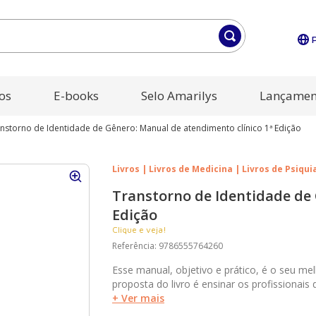
os
E-books
Selo Amarilys
Lançamen
nstorno de Identidade de Gênero: Manual de atendimento clínico 1ª Edição
Livros | Livros de Medicina | Livros de Psiqui
Transtorno de Identidade de 
Edição
Clique e veja!
Referência
:
9786555764260
Esse manual, objetivo e prático, é o seu me
proposta do livro é ensinar os profissionai
humanizada, técnica e responsável capaz de
+ Ver mais
populacional. Diante do aumento da frequên