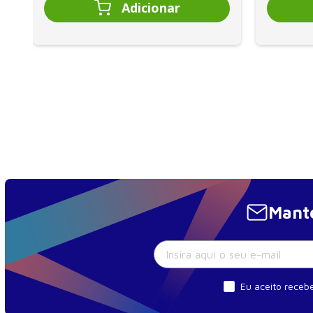
Conclusão 48
Referências 49
Bibliografia consultada 51
Capítulo 3. AVALIAÇÃO PSIQUIÁTRICA NO TRANSTO
IDENTIDADE DE GÊNERO 53
Introdução 53
Incongruência de gênero e disforia de gênero nos ma
de classificação diagnóstica 54
Despatologização das identidades trans 57
Mante
Saúde mental e morbidades psiquiátricas 59
Papel do psiquiatra no processo de afirmação de
gênero 61
Conclusão 65
Eu aceito recebe
Referências 66