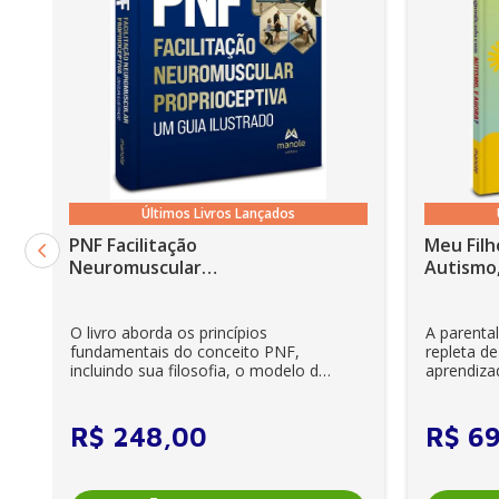
Adultos 31
Conclusão 31
Referências 32
16 TRANSTORNO DE IDENTIDADE DE GÊNERO
Capítulo 2. AVALIAÇÃO CLÍNICA NO TRANSTORNO DE
IDENTIDADE DE GÊNERO 37
Últimos Livros Lançados
Introdução 37
PNF Facilitação
Meu Filh
Avaliação clínica inicial 38
Neuromuscular
Autismo,
Proprioceptiva: Um guia
Diagnóstico 39
ilustrado - 6ª Edição
O livro aborda os princípios
A parenta
Decisão clínica 42
fundamentais do conceito PNF,
repleta de
incluindo sua filosofia, o modelo da
aprendiza
Binders 44
CIF, aprendizagem motora...
e cuidador
Experiência da vida real 46
R$
248
,
00
R$
6
Termo de consentimento informado 46
Abordagem clínica 47