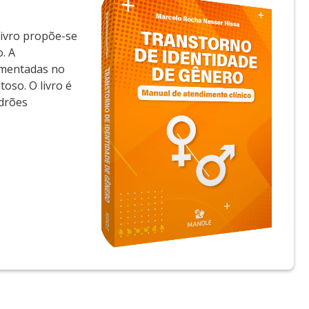
livro propõe-se
. A
dimentadas no
oso. O livro é
adrões