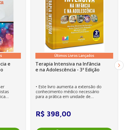
os
Últimos Livros Lançados
cia e
Terapia Intensiva na Infância
ão
e na Adolescência - 3ª Edição
ser
• Este livro aumenta a extensão do
istas
conhecimento médico necessário
ica
para a prática em unidade de
cuidados intensivos. • Es...
R$
398
,
00