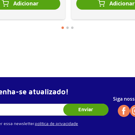
RNO DE
nuais
nha-se atualizado!
Siga noss
Enviar
r essa newsletter.
política de privacidade