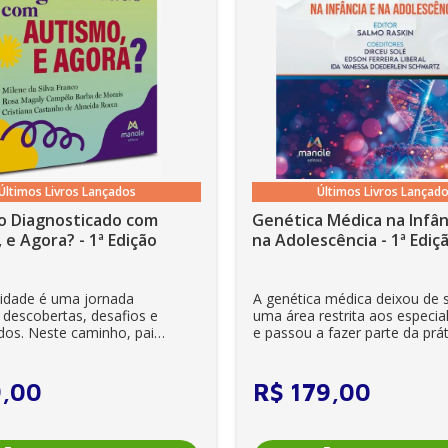
Últimos Livros Lançados
Últimos Livros Lançad
o Diagnosticado com
Genética Médica na Infân
 e Agora? - 1ª Edição
na Adolescência - 1ª Ediç
lidade é uma jornada
A genética médica deixou de 
 descobertas, desafios e
uma área restrita aos especial
dos. Neste caminho, pais
e passou a fazer parte da prát
es se veem ...
clínica diária. Es...
9
,
00
R$
179
,
00