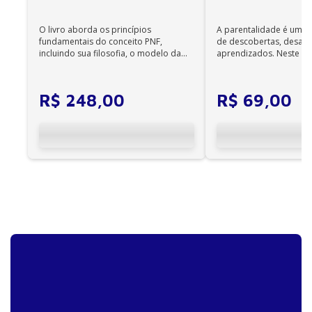
Edição
O livro aborda os princípios
A parentalidade é uma 
fundamentais do conceito PNF,
de descobertas, desafi
incluindo sua filosofia, o modelo da
aprendizados. Neste ca
CIF, aprendizagem motora...
cuidadores se veem ...
R$
248
,
00
R$
69
,
00