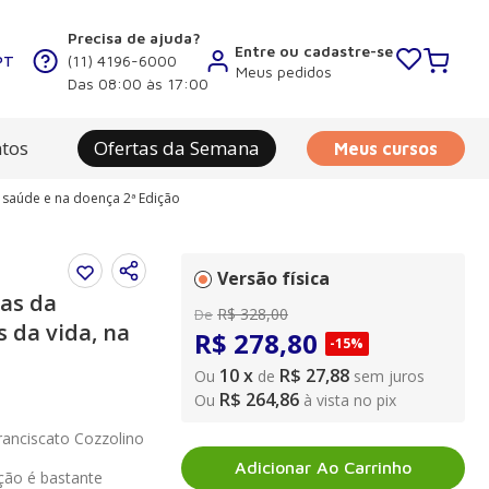
Precisa de ajuda?
Entre ou cadastre-se
PT
(11) 4196-6000
Meus pedidos
Das 08:00 às 17:00
tos
Ofertas da Semana
Meus cursos
a saúde e na doença 2ª Edição
Versão física
cas da
R$
328
,
00
De
s da vida, na
R$
278
,
80
-
15%
10
x
R$ 27,88
Ou
de
sem juros
R$ 264,86
Ou
à vista no pix
Franciscato Cozzolino
Adicionar Ao Carrinho
ção é bastante