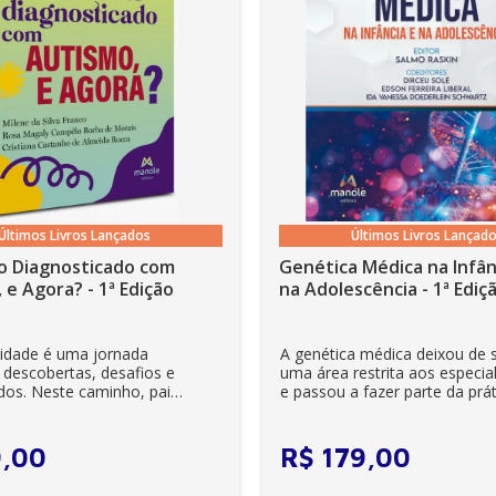
.......152
limentos
Últimos Livros Lançados
Últimos Livros Lançad
o Diagnosticado com
Genética Médica na Infân
 e Agora? - 1ª Edição
na Adolescência - 1ª Ediç
lidade é uma jornada
A genética médica deixou de 
 descobertas, desafios e
uma área restrita aos especial
dos. Neste caminho, pais
e passou a fazer parte da prát
es se veem ...
clínica diária. Es...
9
,
00
R$
179
,
00