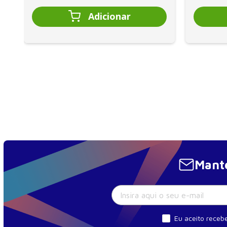
19. Vitamina D.............................................................413
20. Vitamina K......................................................431
21. Vitamina E...............................................................444
22. Vitamina C...................................................................456
23. Vitamina B1..............................................................477
24. Vitamina B2 ............................................................486
25. Vitamina B6..............................................................494
26. Vitamina B12.............................................................515
27. Ácido fólico..............................................................526
28. Niacina.....................................................................541
Mante
29. Ácido pantotênico.....................................................557
30. Colina......................................................................570
31. Biotina............................................................................584
32. Compostos bioativos de alimentos..........................6
Eu aceito recebe