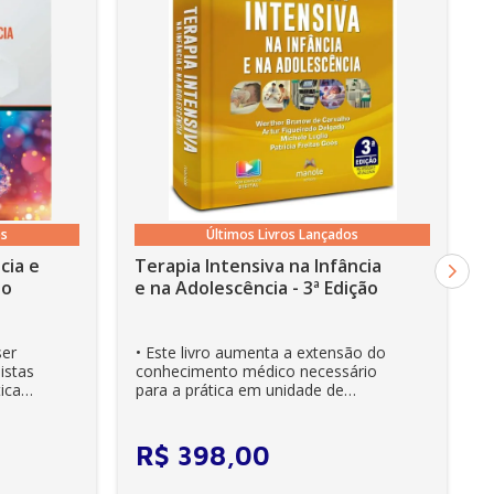
os
Últimos Livros Lançados
cia e
Terapia Intensiva na Infância
ão
e na Adolescência - 3ª Edição
ser
• Este livro aumenta a extensão do
istas
conhecimento médico necessário
ica
para a prática em unidade de
cuidados intensivos. • Es...
R$
398
,
00