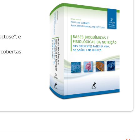
actose”; e
scobertas