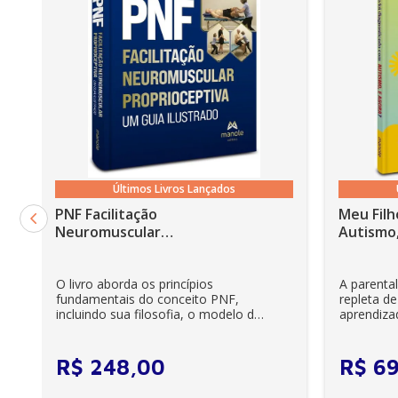
6. Água, eletrólitos e equilíbrio acidobásico.......................
PARTE 2: Micronutrientes e compostos bioativos de a
7. Cálcio...............................................................................175
8. Fósforo..........................................................................197
9. Magnésio........................................................................215
10. Ferro.............................................................................231
11. Zinco..........................................................................252
Últimos Livros Lançados
12. Cobre...........................................................................271
PNF Facilitação
Meu Filh
13. Iodo............................................................................288
Neuromuscular
Autismo,
Proprioceptiva: Um guia
14. Selênio......................................................................298
ilustrado - 6ª Edição
O livro aborda os princípios
A parenta
15. Manganês...............................................................323
fundamentais do conceito PNF,
repleta de
incluindo sua filosofia, o modelo da
aprendiza
16. Cromo.........................................................................342
CIF, aprendizagem motora...
e cuidador
17. Elementos-traço........................................................356
R$
248
,
00
R$
6
18. Vitamina A...............................................................392