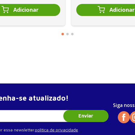
nha-se atualizado!
Siga noss
Enviar
06
r essa newsletter.
política de privacidade