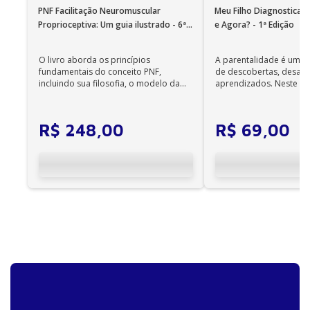
PNF Facilitação Neuromuscular
Meu Filho Diagnosticad
Proprioceptiva: Um guia ilustrado - 6ª
e Agora? - 1ª Edição
Edição
O livro aborda os princípios
A parentalidade é uma 
fundamentais do conceito PNF,
de descobertas, desafi
incluindo sua filosofia, o modelo da
aprendizados. Neste ca
CIF, aprendizagem motora...
cuidadores se veem ...
R$
248
,
00
R$
69
,
00