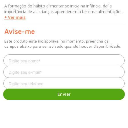
A formação do hábito alimentar se inicia na infância, daí a
importância de as crianças aprenderem a ter uma alimentação
saudável e equilibrada. A implantação de intervenções de
+ Ver mais
educação nutricional nessa fase da vida deve ser incentivada
para que as crianças aprendam a comer de forma correta,
Avise-me
independentemente do local onde elas estejam inseridas e
sempre estimulando a participação da família. Trazendo
Este produto está indisponível no momento, preencha os
conceitos e atividades práticas, este livro aborda a educação
campos abaixo para ser avisado quando houver disponibilidade.
nutricional em pediatria, considerando os profissionais
envolvidos, cuidadores e pais, e apresentando temas como:
Comportamento alimentar; Desenvolvimento neuropsicomotor;
A importância do brincar; Guia alimentar; Educação nutricional
em diferentes cenários: hospital, ambulatório, consultório,
escolas e em casa.
Enviar