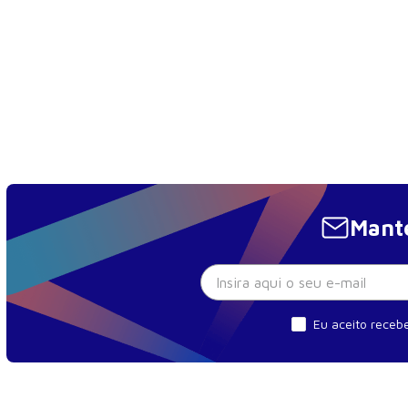
Mante
Eu aceito recebe