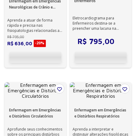
Enfermeiros
Enfermagem em Emergências
Neurológicas de Crânio e
Coluna Vertebral
Eletrocardiograma para
Aprenda a atuar de forma
Enfermeiros destina-se a
rápida e precisa nas
preencher uma lacuna na
fisiopatologias relacionadas ao
bibliografia brasileira, o que,
sistema neurológico,
R$
795
,
00
por sinal, muita...
R$
795
,
00
promovendo a estabili...
-
20%
R$
636
,
00
Enfermagem em Emergências
Enfermagem em Emergências
e Distúrbios Circulatórios
e Distúrbios Respiratórios
Aprofunde seus conhecimentos
Aprenda a interpretar e
sobre os principais distúrbios
distinguir alterações fisiológicas