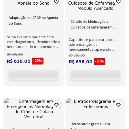
Adaptação do CPAP na Apneia
Cálculo de Medicação e
do Sono
Cuidados de Enfermagem:
Módulo Avançado
Saiba avaliar o paciente com
Capacite-se para o preparo e
este diagnóstico, identificando a
administração de
necessidade do tratamento e os
medicamentos, aplicando
recursos para uma melhor a...
R$
795
,
00
conceitos matemáticos e
R$
795
,
00
normas de segurança.
-
20%
R$
636
,
00
-
20%
R$
636
,
00
Eletrocardiograma Para