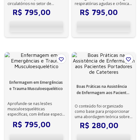
circulatórios no setor de
respiratórias agudas e crônicas
emergência.
em pacientes de sala de
R$
795
,
00
R$
795
,
00
emerg...
Enfermagem em Emergências
Boas Práticas na Assistência
e Trauma Musculoesquelético
de Enfermagem aos Pacientes
Portadores de Cateteres
Aprofunde-se nas lesões
O conteúdo foi organizado
musculoesqueléticas
como base para proporcionar
específicas, com ênfase especial
uma abordagem teórica sobre
nos traumas resultantes de
os cuidados de enfermagem na
R$
795
,
00
R$
280
,
00
queimaduras.
introduçã...