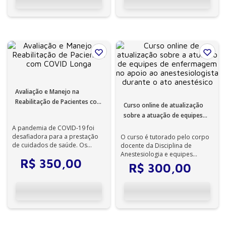
Avaliação e Manejo na
Reabilitação de Pacientes com
Curso online de atualização
COVID Longa
sobre a atuação de equipes
de enfermagem no apoio ao
A pandemia de COVID-19 foi
anestesiologista durante o
desafiadora para a prestação
O curso é tutorado pelo corpo
de cuidados de saúde. Os
docente da Disciplina de
ato anestésico
profissionais de saúde se
Anestesiologia e equipes
R$
350
,
00
depararam com...
multidisciplinares do Hospital
R$
300
,
00
das Clíni...