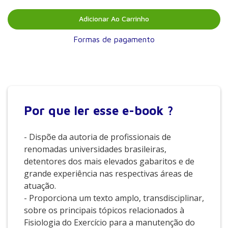
físicos e enfermeiros.” (do prefácio de Viviane Louise Andrée
Nouailhetas, Doutora em Biologia Molecular pela EPM-Unifesp.
Adicionar Ao Carrinho
Pós-doutora em Farmacologia pelo Departamento de
Farmacologia da School of Medicine of University of Miami,
Formas de pagamento
EUA.
Por que
ler esse e-book ?
- Dispõe da autoria de profissionais de
renomadas universidades brasileiras,
detentores dos mais elevados gabaritos e de
grande experiência nas respectivas áreas de
atuação.
- Proporciona um texto amplo, transdisciplinar,
sobre os principais tópicos relacionados à
Fisiologia do Exercício para a manutenção do