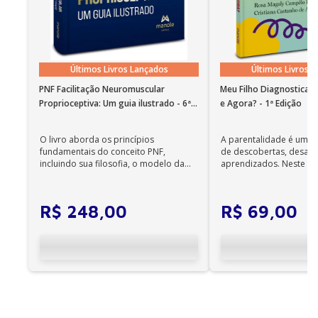
com voz sintetizada; • O recurso de leitura em
português funciona em instalações em nosso idioma
no Windows 7 SP1 ou superior e OS X 10.10 (Yosemite).
Observações importantes
Últimos Livros Lançados
Últimos Livros 
• Em sistemas Linux e Windows Phone, seus e-books
podem ser acessados on-line; •
PNF Facilitação Neuromuscular
Meu Filho Diagnosticad
Não é permitida a impressão dos e-books;
Proprioceptiva: Um guia ilustrado - 6ª
e Agora? - 1ª Edição
Edição
•
Os e-books adquiridos no site da Editora Manole
O livro aborda os princípios
A parentalidade é uma 
não são compatíveis com os aplicativos e
fundamentais do conceito PNF,
de descobertas, desafi
incluindo sua filosofia, o modelo da
aprendizados. Neste ca
dispositivos Kindle, Nook, Kobo e Lev;
CIF, aprendizagem motora...
cuidadores se veem ...
R$
248
,
00
R$
69
,
00