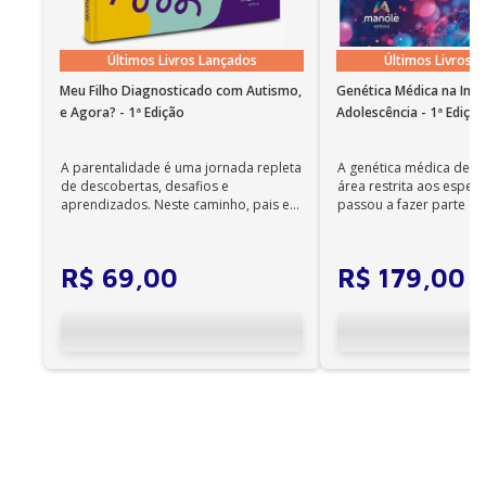
Alimentos, Processamento de Frutas e Hortaliças,
Análise sensorial de Alimentos.
Últimos Livros Lançados
Últimos Livros 
Meu Filho Diagnosticado com Autismo,
Genética Médica na Infâ
e Agora? - 1ª Edição
Adolescência - 1ª Ediçã
A parentalidade é uma jornada repleta
A genética médica deix
de descobertas, desafios e
área restrita aos especia
aprendizados. Neste caminho, pais e
passou a fazer parte da 
cuidadores se veem ...
diária. Es...
R$
69
,
00
R$
179
,
00