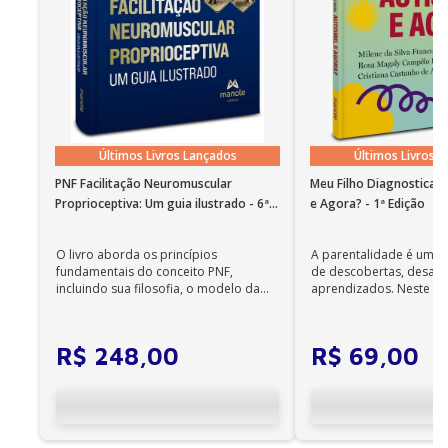
Últimos Livros Lançados
Últimos Livros 
PNF Facilitação Neuromuscular
Meu Filho Diagnosticad
Proprioceptiva: Um guia ilustrado - 6ª
e Agora? - 1ª Edição
Edição
O livro aborda os princípios
A parentalidade é uma 
fundamentais do conceito PNF,
de descobertas, desafi
incluindo sua filosofia, o modelo da
aprendizados. Neste ca
CIF, aprendizagem motora...
cuidadores se veem ...
R$
248
,
00
R$
69
,
00