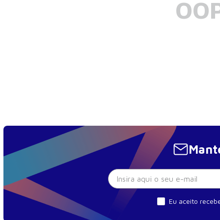
OOP
Mante
Eu aceito recebe