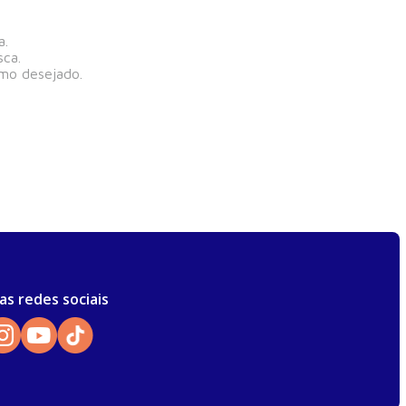
a.
sca.
rmo desejado.
as redes sociais