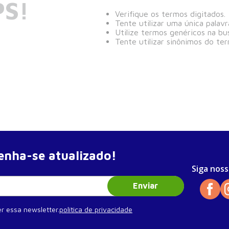
S!
Verifique os termos digitados.
Tente utilizar uma única palavr
Utilize termos genéricos na bu
Tente utilizar sinônimos do te
nha-se atualizado!
Siga noss
Enviar
r essa newsletter.
política de privacidade