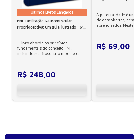
Últimos Livros Lançados
A parentalidade é uma 
de descobertas, desafi
PNF Facilitação Neuromuscular
aprendizados. Neste ca
Proprioceptiva: Um guia ilustrado - 6ª
cuidadores se veem ...
Edição
O livro aborda os princípios
R$
69
,
00
fundamentais do conceito PNF,
incluindo sua filosofia, o modelo da
CIF, aprendizagem motora...
R$
248
,
00