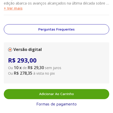
edição abarca os avanços alcançados na última década sobre o
assunto, sendo uma obra indispensável não só para
+ Ver mais
estudantes, médicos veterinários e profissionais do setor
agrário, mas para todos aqueles que se interessam pelo
cuidado dos animais.
Perguntas Frequentes
Versão digital
R$
293
,
00
10
x
R$ 29,30
Ou
de
sem juros
R$ 278,35
Ou
à vista no pix
Adicionar Ao Carrinho
Formas de pagamento