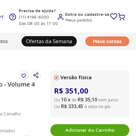
Precisa de ajuda?
Entre ou cadastre-se
PT
(11) 4196-6000
Meus pedidos
Das 08:00 às 17:00
tos
Ofertas da Semana
Meus cursos
Versão física
o - Volume 4
R$
351
,
00
10
x
R$ 35,10
Ou
de
sem juros
R$ 333,45
Ou
à vista no pix
la Carvalho
Adicionar Ao Carrinho
enomados