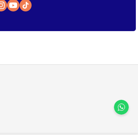
Atendimento
Para dúvidas, sugestões e reclamações
selecione a categoria abaixo:
Cursos
Livros
E-books
evoluções
Assinaturas