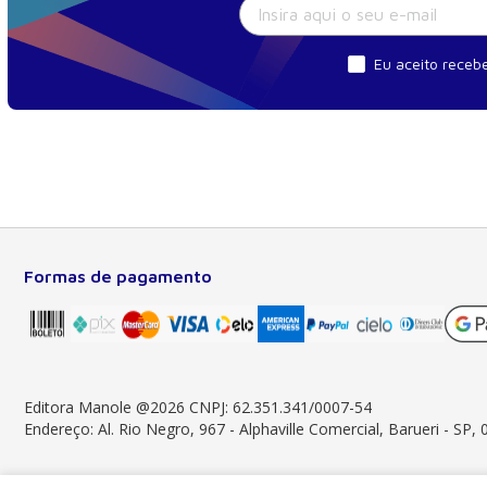
Eu aceito recebe
Formas de pagamento
Sobre a Manole
Há 56 anos, a Manole evolui à frente das
tecnologias. Somos líderes em prover conteúdo
impresso e digital essencial à formação do
estudante, do profissional nas áreas científicas,
Editora Manole @2026 CNPJ: 62.351.341/0007-54
técnicas e profissionais.
Endereço: Al. Rio Negro, 967 - Alphaville Comercial, Barueri - SP,
Saiba mais