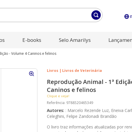
os
E-books
Selo Amarilys
Lançamen
ição - Volume 4 Caninos e felinos
Livros | Livros de Veterinária
Reprodução Animal - 1ª Ediçã
Caninos e felinos
Clique e veja!
Referência
:
9788520465349
Autores
:
:
Marcelo Rezende Luz, Eneiva Car
Celeghini, Felipe Zandonadi Brandão
O livro traz informações atualizadas por r