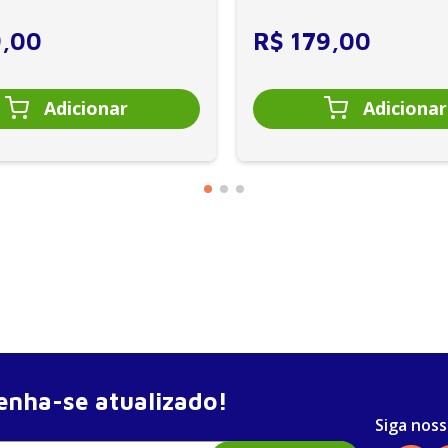
9
,
00
R$
179
,
00
nha-se atualizado!
Siga noss