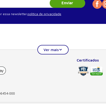
Enviar
r essa newsletter.
política de privacidade
Certificados
Institucional
Ajuda
Quem somos
Minha conta
Publique seu livro
Meus pedidos
Atendimento ao professor
Como comprar
Blog
Segurança
 06454-000
FAQ
Garantia, trocas e d