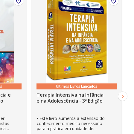
os
Últimos Livros Lançados
cia e
Terapia Intensiva na Infância
ão
e na Adolescência - 3ª Edição
ser
• Este livro aumenta a extensão do
istas
conhecimento médico necessário
ica
para a prática em unidade de
cuidados intensivos. • Es...