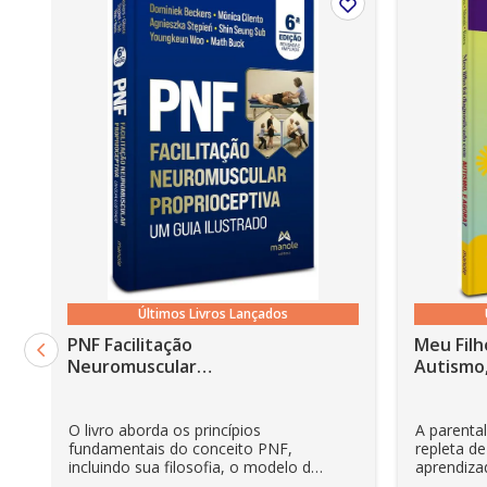
10. Exame andrológico e manejo reprodutivo em cães
11. Distúrbios do sistema reprodutor masculino de cã
12. Infertilidade na espécie canina
13. Hormonioterapia na clínica reprodutiva canina
14. Tecnologia de sêmen e inseminação artificial em c
15. Fisiologia e endocrinologia do ciclo estral de gatas
16. Gestação, parto e puerpério em gatas
17. Afecções do sistema reprodutor de gatos
18. Manejo reprodutivo em gatos
Últimos Livros Lançados
19. Hormonioterapia em felinos
PNF Facilitação
Meu Filh
20. Tecnologia do sêmen e inseminação artificial em 
Neuromuscular
Autismo,
Proprioceptiva: Um guia
ilustrado - 6ª Edição
O livro aborda os princípios
A parenta
fundamentais do conceito PNF,
repleta de
incluindo sua filosofia, o modelo da
aprendiza
CIF, aprendizagem motora...
e cuidador