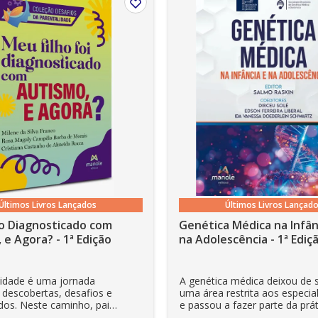
es
ães
Últimos Livros Lançados
Últimos Livros Lançad
o Diagnosticado com
Genética Médica na Infân
gatos domésticos
 e Agora? - 1ª Edição
na Adolescência - 1ª Ediç
lidade é uma jornada
A genética médica deixou de 
 descobertas, desafios e
uma área restrita aos especial
dos. Neste caminho, pais
e passou a fazer parte da prát
es se veem ...
clínica diária. Es...