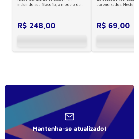
incluindo sua filosofia, o modelo da
aprendizados. Neste ca
3. Calcificação extraóssea
CIF, aprendizagem motora...
cuidadores se veem ...
4. Hiperparatireoidismo secundário
R$
248
,
00
R$
69
,
00
5. Hipovitaminose D
6. Síndrome da fome óssea: manejo pós-operatório
do hiperparatireoidismo secundário
Seção IIIB – Casos clínicos – casos sobre distúrbios
minerais e ósseos específicos na doença renal
crônica
7. Osteíte fibrosa
8. Doença óssea adinâmica
9. Osteomalácia
10. Acúmulo de alumínio no tecido ósseo
11. Doença óssea no transplante renal
Atlas colorido
Mantenha-se atualizado!