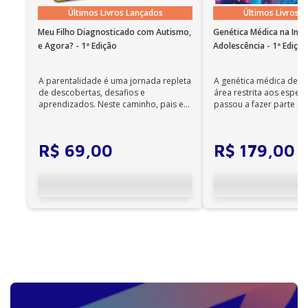
Últimos Livros Lançados
Últimos Livros 
Meu Filho Diagnosticado com Autismo,
Genética Médica na Infâ
e Agora? - 1ª Edição
Adolescência - 1ª Ediçã
A parentalidade é uma jornada repleta
A genética médica deix
de descobertas, desafios e
área restrita aos especia
aprendizados. Neste caminho, pais e
passou a fazer parte da 
cuidadores se veem ...
diária. Es...
R$
69
,
00
R$
179
,
00