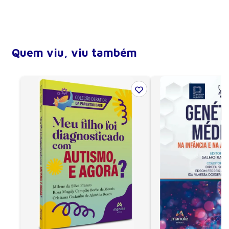
Largura
11 cm
Altura
20 cm
Profundidade (lombada)
1 cm
Quem viu, viu também
Número de páginas
68
Encadernação
Flexível
Ano de publicação
2007
Edição
1