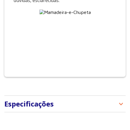
dúvidas, esclarecidas.
Especificações
ISBN
9788520426067
Peso
100 gramas