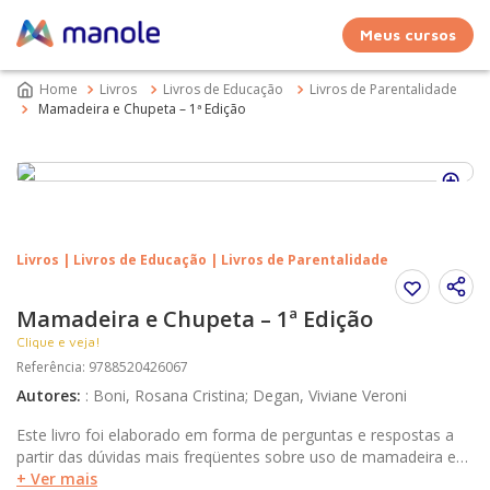
Meus cursos
Livros
Livros de Educação
Livros de Parentalidade
Mamadeira e Chupeta – 1ª Edição
Livros | Livros de Educação | Livros de Parentalidade
Mamadeira e Chupeta – 1ª Edição
Clique e veja!
Referência
:
9788520426067
Autores
:
:
Boni, Rosana Cristina; Degan, Viviane Veroni
Este livro foi elaborado em forma de perguntas e respostas a
partir das dúvidas mais freqüentes sobre uso de mamadeira e
chupeta. Contém informações cujo objetivo é orientar e
+ Ver mais