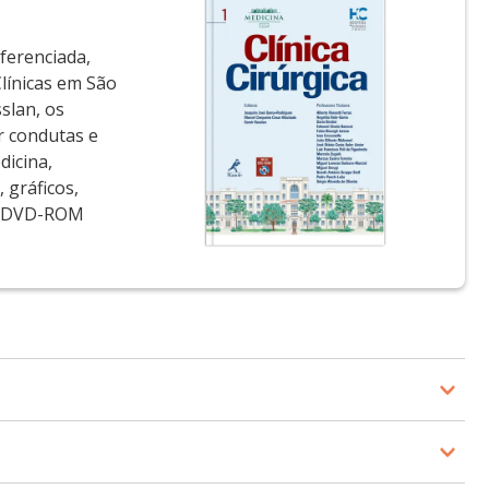
ferenciada,
línicas em São
slan, os
ar condutas e
dicina,
 gráficos,
um DVD-ROM