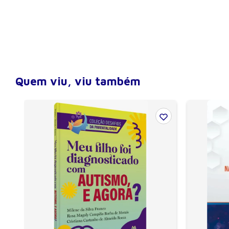
ISBN
9788520424957
Peso
6,970 kg
Largura
21 cm
Altura
28 cm
Profundidade (lombada)
12 cm
Quem viu, viu também
Número de páginas
2400
Encadernação
Capa Dura
Ano de publicação
2008
Edição
1