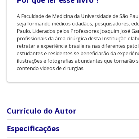
Por que
ler esse livro ?
A Faculdade de Medicina da Universidade de São Pau
seja formando médicos cidadãos, pesquisadores, edu
Paulo. Liderados pelos Professores Joaquim José G
profissionais da área cirúrgica desta Instituição el
retratar a experiência brasileira nas diferentes pato
estudantes e residentes se beneficiarão da experiênci
ilustrações e fotografias abundantes que tornarão 
contendo videos de cirurgias.
Currículo do Autor
https://manole.vteximg.com.br/arquivos/padrao-manol
Especificações