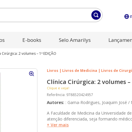
os
E-books
Selo Amarilys
Lançamen
a Cirúrgica: 2 volumes – 1ª EDIÇÃO
Livros | Livros de Medicina | Livros de Cirurg
Clínica Cirúrgica: 2 volumes 
Clique e veja!
Referência
:
9788520424957
Autores
:
:
Gama-Rodrigues, Joaquim José / 
A Faculdade de Medicina da Universidade d
atenção diferenciada, seja formando médic
população em seu Hospital das Clínicas em 
+ Ver mais
Rodrigues, Marcel Cerqueira Cesar Machado e