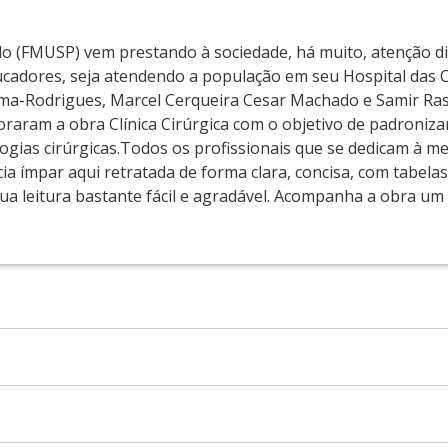
lo (FMUSP) vem prestando à sociedade, há muito, atenção di
cadores, seja atendendo a população em seu Hospital das C
ama-Rodrigues, Marcel Cerqueira Cesar Machado e Samir Ras
aboraram a obra Clínica Cirúrgica com o objetivo de padroniz
logias cirúrgicas.Todos os profissionais que se dedicam à me
a ímpar aqui retratada de forma clara, concisa, com tabelas,
sua leitura bastante fácil e agradável. Acompanha a obra 
e-livros2.png