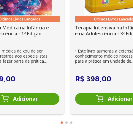
Últimos Livros Lançados
Últimos Livros Lançad
 Médica na Infância e
Terapia Intensiva na Infâ
scência - 1ª Edição
e na Adolescên
a médica deixou de ser
• Este livro aumenta a extens
estrita aos especialistas
conhecimento médico necess
 fazer parte da prática
para a prática em unidade de
ia. Es...
cuidados intensivos. • Es...
9
,
00
R$
398
,
00