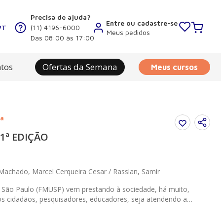
Precisa de ajuda?
Entre ou cadastre-se
PT
(11) 4196-6000
Meus pedidos
Das 08:00 às 17:00
tos
Ofertas da Semana
Meus cursos
ia
– 1ª EDIÇÃO
Machado, Marcel Cerqueira Cesar / Rasslan, Samir
e São Paulo (FMUSP) vem prestando à sociedade, há muito,
os cidadãos, pesquisadores, educadores, seja atendendo a
São Paulo. Liderados pelos Professores Joaquim José Gama-
 Samir Rasslan, os profissionais da área cirúrgica desta