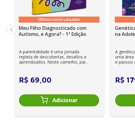
Últimos Livros Lançados
Meu Filho Diagnosticado com
Genética
Autismo, e Agora? - 1ª Edição
na Adole
A parentalidade é uma jornada
A genétic
repleta de descobertas, desafios e
uma área r
aprendizados. Neste caminho, pais
e passou a
e cuidadores se veem ...
clínica diár
R$
69
,
00
R$
17