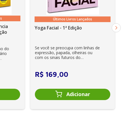
os
Últimos Livros Lançados
ncia
Yoga Facial - 1ª Edição
cia - 3ª Edição
Se você se preocupa com linhas de
ão do
expressão, papada, olheiras ou
ário
com os sinais futuros do
envelhecimento, encontrará aqu...
R$
169
,
00