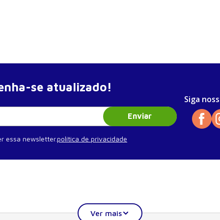
nha-se atualizado!
Siga noss
Enviar
r essa newsletter.
política de privacidade