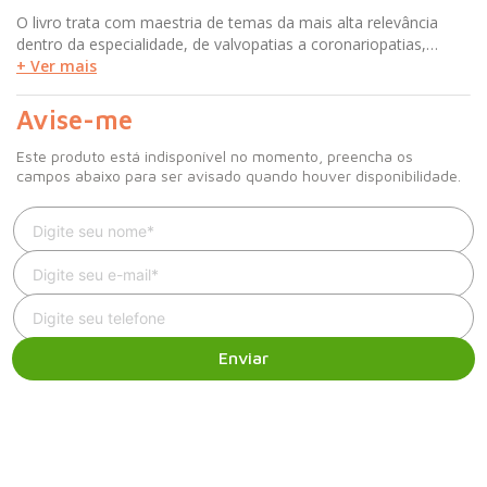
O livro trata com maestria de temas da mais alta relevância
dentro da especialidade, de valvopatias a coronariopatias,
cardiopatias congênitas e arritmias, formas de apresentação
+ Ver mais
crônicas e agudas, tratamento e prevenção.
Avise-me
Este produto está indisponível no momento, preencha os
campos abaixo para ser avisado quando houver disponibilidade.
Enviar