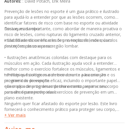
Autores
:
:
David Potach, Erik Meira
Prevenção de lesões no esporte é um guia prático e ilustrado
para ajudá-lo a entender por que as lesões ocorrem, como
identificar fatores de risco com base no esporte ou atividade
física e, mais importante, como abordar de maneira proativa o
Destaques da obra:
risco de lesões, como rupturas do ligamento cruzado anterior,
instabilidade do ombro e lesões no tornozelo, nos músculos
• São 55 exercícios eficazes de prevenção de lesões, com
posteriores da coxa e na região lombar.
descrições passo a passo.
• Ilustrações anatômicas coloridas com destaque para os
músculos em ação. Cada ilustração ajuda você a entender
melhor como o exercício fortalece os músculos, ligamentos e
tendões que correm maior risco durante a locomoção e os
• Princípios fisiológicos e de treinamento para criar um
movimentos do esporte.
programa de prevenção eficaz, incluindo o importante papel
que o aquecimento desempenha e como preparar seu corpo
• Exemplos de programas de treinamento, assim como
para um desempenho ideal.
conselhos para incorporar exercícios de prevenção em um
plano existente.
Ninguém quer ficar afastado do esporte por lesão. Este livro
fornecerá o conhecimento prático para proteger seu corpo,
desenvolver resiliência e manter-se em forma para competição.
+ Ver mais