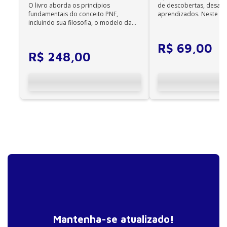
O livro aborda os princípios
de descobertas, desafi
fundamentais do conceito PNF,
aprendizados. Neste ca
incluindo sua filosofia, o modelo da
cuidadores se veem ...
CIF, aprendizagem motora...
R$
69
,
00
R$
248
,
00
Mantenha-se atualizado!