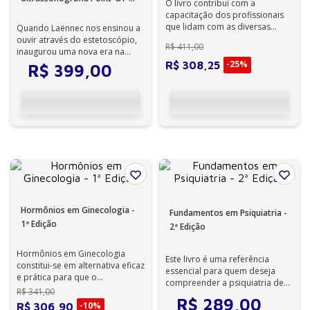
O livro contribui com a
Care (Pocus): O Quinto Pilar
capacitação dos profissionais
na Propedêutica Médica - 1ª
que lidam com as diversas
Quando Laënnec nos ensinou a
doenças maternas e fetais. Os
ouvir através do estetoscópio,
Edição
R$
411
,
00
capítulo...
inaugurou uma nova era na
Medicina. Hoje, o ultrassom nos
-
25%
R$
308
,
25
R$
399
,
00
pe...
Hormônios em Ginecologia -
Fundamentos em Psiquiatria -
1ª Edição
2ª Edição
Hormônios em Ginecologia
Este livro é uma referência
constitui-se em alternativa eficaz
essencial para quem deseja
e prática para que o
compreender a psiquiatria de
ginecologista e obstetra se
R$
341
,
00
forma sólida, atualizada e
R$
289
,
00
atualize se...
-
10%
aplicada ...
R$
306
,
90