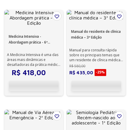
Manual do residente de clínica
Medicina Intensiva -
médica – 3ª Edição
Abordagem prática - 6ª
Edição
Manual para consulta rápida
A Medicina Intensiva é uma das
sobre os principais temas que
áreas mais dinâmicas e
um residente de clínica médica,
desafiadoras da prática médica.
um interno e outros médicos
R$
580
,
00
Exige raciocínio clínico ágil,
po...
R$
418
,
00
-
25%
R$
435
,
00
dec...