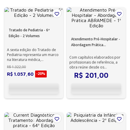
Tratado de Pediatria - 6ª
Edição - 2 Volumes
Atendimento Pré-Hospitalar -
Abordagem Prática
A sexta edição do Tratado de
ABRAMEDE - 1ª Edição
Pediatria representa um marco
Com capítulos elaborados por
na literatura médica,
profissionais de referência, a
consolidandose como uma
R$
1
.
322
,
00
obra reúne desde os
referência indi...
fundamentos dos sistemas de
-
20%
R$
201
,
00
R$
1
.
057
,
60
alto desempe...