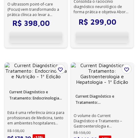
Consolida o raciocínio
Edição
O ultrassom point-of-care
diagnóstico neurológico de
(Pocus) vem transformando a
forma prática e objetiva Aborda
prática clínica ao levar a
as principais doenças
imagem diagnóstica para a
R$
299
,
00
R$
398
,
00
neurológicas com...
beira do leit...
Current Diagnóstico e
Current Diagnóstico e
Tratamento: Endocrinologia e
Tratamento:
Nutrição - 1ª Edição
Gastroenterologia e
Esta é uma referência única para
Hepatologia - 1ª Edição
O volume do Current
profissionais de Medicina, tanto
Diagnóstico e Tratamento –
em ambientes hospitalares
Gastroenterologia e
como ambulatoriais.
R$
198
,
00
Hepatologia foi criado com
R$
158
,
00
base na edição brasileira ...
-
10%