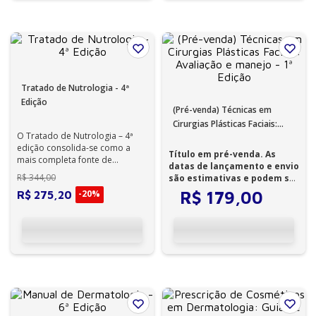
Tratado de Nutrologia - 4ª
Edição
(Pré-venda) Técnicas em
Cirurgias Plásticas Faciais:
O Tratado de Nutrologia – 4ª
Avaliação e manejo - 1ª
edição consolida-se como a
Edição
Título em pré-venda. As
mais completa fonte de
datas de lançamento e envio
conhecimento sobre os
R$
344
,
00
são estimativas e podem ser
aspectos clínicos, ...
alteradas...
-
20%
R$
179
,
00
R$
275
,
20