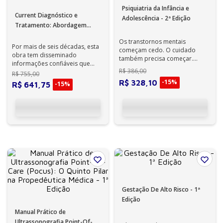
Psiquiatria da Infância e
Current Diagnóstico e
Adolescência - 2ª Edição
Tratamento: Abordagem
prática - 64ª Edição
Os transtornos mentais
Por mais de seis décadas, esta
começam cedo. O cuidado
obra tem disseminado
também precisa começar.
informações confiáveis que
R$
386
,
00
estudantes, residentes e
R$
755
,
00
Mais de 1 em cada 10 crianças e
médicos necessit...
-
15%
R$
328
,
10
-
15%
jovens n...
R$
641
,
75
Gestação De Alto Risco - 1ª
Edição
Manual Prático de
Ultrassonografia Point-Of-