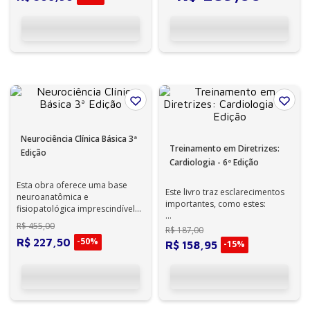
Neurociência Clínica Básica 3ª
Treinamento em Diretrizes:
Edição
Cardiologia - 6ª Edição
Esta obra oferece uma base
Este livro traz esclarecimentos
neuroanatômica e
importantes, como estes:
fisiopatológica imprescindível
para a compreensão das
R$
455
,
00
• Em quais pontos as diretrizes
R$
187
,
00
anormalidades neurológ...
divergem no tratamen...
-
50%
R$
227
,
50
-
15%
R$
158
,
95