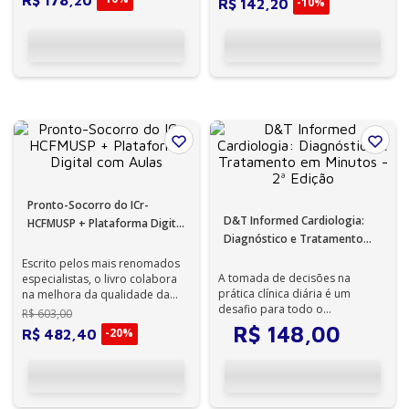
R$
178
,
20
-
10%
R$
142
,
20
Pronto-Socorro do ICr-
D&T Informed Cardiologia:
HCFMUSP + Plataforma Digital
Diagnóstico e Tratamento
com Aulas
em Minutos - 2ª Edição
Escrito pelos mais renomados
A tomada de decisões na
especialistas, o livro colabora
prática clínica diária é um
na melhora da qualidade da
desafio para todo o
atenção à criança e ao
R$
603
,
00
profissional da saúde.
adolescen...
R$
148
,
00
-
20%
R$
482
,
40
Médicos, estuda...