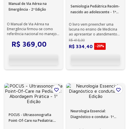
Manual de Via Aérea na
Semiologia Pediátrica Recém-
Emergência - 2ª Edição
nascido ao adolescente - 1ª
Edição
O Manual de Via Aérea na
O livro vem preencher uma
Emergência firmou-se como
lacuna no ensino de Medicina
referência nacional no manejo
ao apresentar o atendimento
da via aérea em cenários
médico personalizado às
R$
418
,
00
R$
369
,
00
críticos. Em s...
necessidades ...
-
20%
R$
334
,
40
Neurologia Essencial:
POCUS - Ultrassonografia
Diagnóstico e conduta- 1ª
Point-Of-Care na Pediatria:
Edição
Abordagem Prática - 1ª