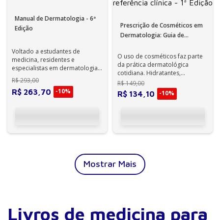
Manual de Dermatologia - 6ª
Prescrição de Cosméticos em
Edição
Dermatologia: Guia de
referência clínica - 1ª Edição
Voltado a estudantes de
O uso de cosméticos faz parte
medicina, residentes e
da prática dermatológica
especialistas em dermatologia,
cotidiana. Hidratantes,
este livro pode ser consultado
R$
293
,
00
fotoprotetores,
R$
149
,
00
também por ...
despigmentantes e diversa...
-
10%
R$
263
,
70
-
10%
R$
134
,
10
Mostrar Mais
Livros de medicina para