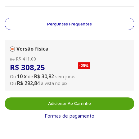
perinatal em casos de doenças que tornam a gravidez de alto
risco.
Perguntas Frequentes
Versão física
R$
411
,
00
De
R$
308
,
25
-
25%
10
x
R$ 30,82
Ou
de
sem juros
R$ 292,84
Ou
à vista no pix
Adicionar Ao Carrinho
Formas de pagamento