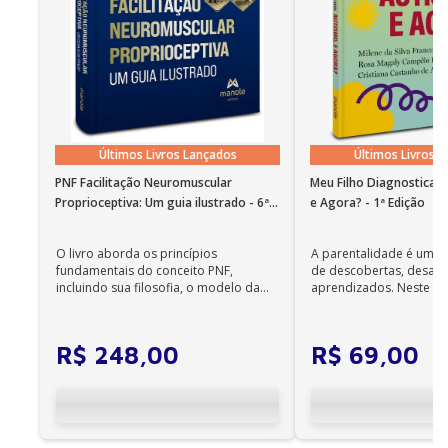
10. Rotura prematura de membranas
11. Estreptoco beta-hemolítico
12. Restrição de crescimento fetal
13. Gravidez prolongada
14. Polidrâmnio e oligoâmnio
Últimos Livros Lançados
Últimos Livros 
15. Óbito fetal
PNF Facilitação Neuromuscular
Meu Filho Diagnosticad
16. Gestação múltipla: monocoriônica e dicoriônica
Proprioceptiva: Um guia ilustrado - 6ª
e Agora? - 1ª Edição
Edição
17. Síndromes hipertensivas na gestação: pré-
eclâmpsia, eclâmpsia, síndrome HELLP, hipertensão
O livro aborda os princípios
A parentalidade é uma 
fundamentais do conceito PNF,
de descobertas, desafi
arterial crônica e crise hipertensiva
incluindo sua filosofia, o modelo da
aprendizados. Neste ca
CIF, aprendizagem motora...
cuidadores se veem ...
18. Hiperêmese gravídica
19. Doença hemolítica perinatal
R$
248
,
00
R$
69
,
00
20. Idade materna avançada e gravidez
21. Diabetes mellitus prévio à gestação
22. Diabetes mellitus gestacional