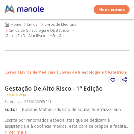
Meus cursos
Livros
Livros de Medicina
Livros de Ginecologia e Obstetrícia
Gestação De Alto Risco - 1ª Edição
Livros | Livros de Medicina | Livros de Ginecologia e Obstetrícia
Gestação De Alto Risco - 1ª Edição
Clique e veja!
Referência
:
9786555765441
Editor
:
:
Rosiane Mattar, Eduardo de Souza, Sue Yazaki Sun
Escrita por renomados especialistas que se dedicam à
assistência e à docência médica, esta obra se propõe a facilitar
o processo de tomada de decisão no atendimento obstétrico e
+ Ver mais