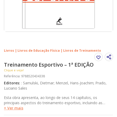
Livros | Livros de Educação Física | Livros de Treinamento
Treinamento Esportivo – 1ª EDIÇÃO
Clique e veja!
Referência
:
9788520434338
Editores
:
:
Samulski, Dietmar; Menzel, Hans-Joachim; Prado,
Luciano Sales
Esta obra apresenta, ao longo de seus 14 capítulos, os
principais aspectos do treinamento esportivo, incluindo as
características especiais do treinamento com crianças e jovens,
+ Ver mais
da biomecânica aplicada, da preparação psicológica para