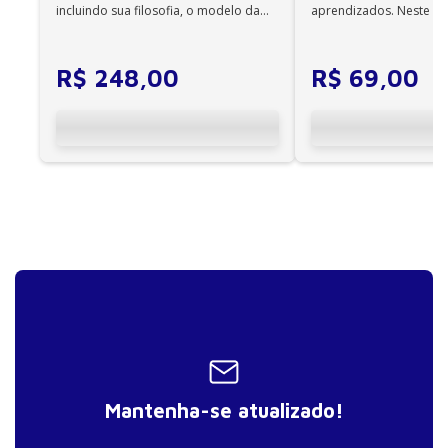
incluindo sua filosofia, o modelo da
aprendizados. Neste ca
CIF, aprendizagem motora...
cuidadores se veem ...
R$
248
,
00
R$
69
,
00
Mantenha-se atualizado!