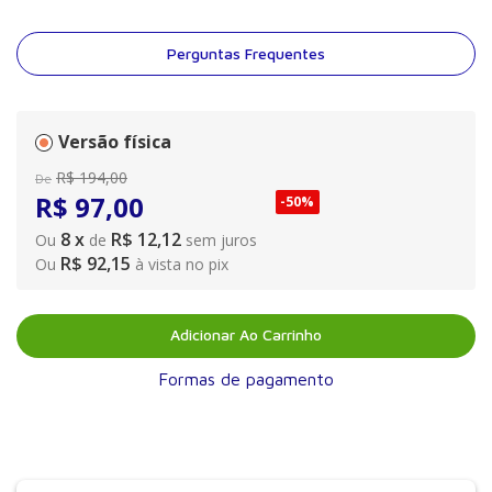
eventos competitivos, do treinamento técnico e tático e da
atividade física com fins preventivos.
Perguntas Frequentes
Versão física
R$
194
,
00
De
R$
97
,
00
-
50%
8
x
R$ 12,12
Ou
de
sem juros
R$ 92,15
Ou
à vista no pix
Adicionar Ao Carrinho
Formas de pagamento