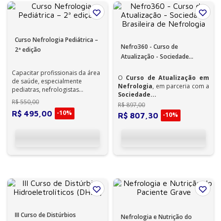
Curso Nefrologia Pediátrica –
Nefro360 - Curso de
2ª edição
Atualização - Sociedade
Brasileira de Nefrologia
Capacitar profissionais da área
O
Curso de Atualização em
de saúde, especialmente
Nefrologia
, em parceria com a
pediatras, nefrologistas
Sociedade...
pediátricos e outros
R$
550
,
00
R$
897
,
00
profissionais envo...
-
10%
R$
495
,
00
-
10%
R$
807
,
30
III Curso de Distúrbios
Nefrologia e Nutrição do