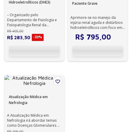
Hidroeletrolíticos (DHE3)
Paciente Grave
– Organizado pelo
Aprimore-se no manejo da
Departamento de Fisiologia e
injúria renal aguda e distúrbios
Fisiopatologia Renal da
hidroeletrolíticos com foco em
Sociedade Brasileira de
R$
405
,
00
diagnóstico, tratamento e nutri...
Nefrologia (SBN). – Part...
R$
795
,
00
-
30%
R$
283
,
50
Atualização Médica em
Nefrologia
A Atualização Médica em
Nefrologia irá abordar temas
como Doenças Glomerulares e
Lesão Renal Aguda,
R$
295
,
00