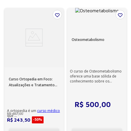
Osteometabolismo
O curso de Osteometabolismo
oferece uma base sólida de
Curso Ortopedia em Foco:
conhecimento sobre os
Atualizações e Tratamento
processos metabólicos dos
nos Adultos
ossos, suas alter...
R$
500
,
00
A ortopedia é um
curso médico
R$
487
,
00
que ...
-
50%
R$
243
,
50