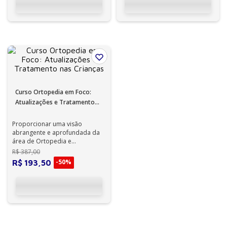
Curso Ortopedia em Foco:
Atualizações e Tratamento
nas Crianças
Proporcionar uma visão
abrangente e aprofundada da
área de Ortopedia e
Traumatologia, abordando
R$
387
,
00
desde conceitos básicos ...
-
50%
R$
193
,
50